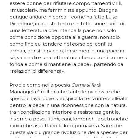
essere donne per rifiutare comportamenti virili,
«muscolari», ma femministe appunto. Bisogna
dunque andare in cerca – come ha fatto Luisa
Ricaldone, in questo testo e in tutti i suoi studi – di
«una letteratura che intenda la pace non solo
come condizione opposta alla guerra, non solo
come fine cui tendere nel corso dei conflitti
armati, bensì la pace o, forse meglio, una pace in
sé, vale a dire una letteratura che racconti come si
fonda e come si mantiene la pace», partendo da
«relazioni di differenza».
Propio come nella poesia
Come si fa
di
Mariangela Gualtieri che tanto le piaceva e che
spesso citava, dove si auspica la terra intera alleata
dentro la pace in una riconnessione con la natura,
tra riconciliazione interiore e resistenza gentile,
insieme a pesci, fiumi, cani, lombrichi, api, tronchi e
radici che aspettano la loro primavera. Sarebbe
questa «la più grande rivoluzione della specie» per