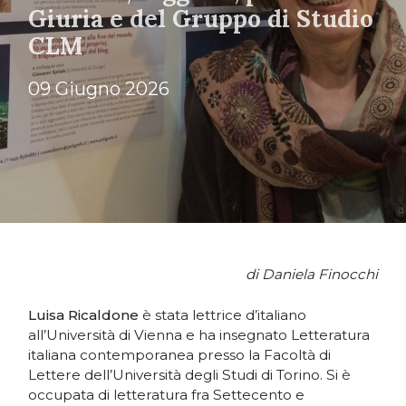
Giuria e del Gruppo di Studio
CLM
09 Giugno 2026
di Daniela Finocchi
Luisa Ricaldone
è stata lettrice d’italiano
all’Università di Vienna e ha insegnato Letteratura
italiana contemporanea presso la Facoltà di
Lettere dell’Università degli Studi di Torino. Si è
occupata di letteratura fra Settecento e