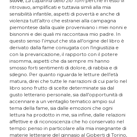
Stove
,
La capanna dello zio Tom
perché in esso vi
ritrovavo, amplificati e tuttavia simili alla mia
sensibilità infantile, aspetti di povertà e anche di
violenza tutt’altro che estranei alla campagna
piemontese dalla quale provenivano i miei nonni e
bisnonni e dei quali mi raccontava mio padre. In
questo senso l’
imput
che sta all’origine del libro è
derivato dalla fame coniugata con l’ingiustizia e
con la prevaricazione, il rapporto con il potere
insomma, aspetti che da sempre mi hanno
smosso forti sentimenti di dolore, di rabbia e di
sdegno. Per quanto riguarda le letture dell’età
matura, direi che tutte le narrazioni di cui parlo nel
libro sono frutto di scelte determinate sia dal
gusto letterario personale, sia dall’opportunità di
accennare a un ventaglio tematico ampio sul
tema della fame, sia dalle emozioni che ogni
lettura ha prodotto in me, sia infine, dalle relazioni
affettive e di riconoscenza che ho conservato nel
tempo: penso in particolare alla mia insegnante di
materie letterarie del ginnasio al Gioberti di Torino,