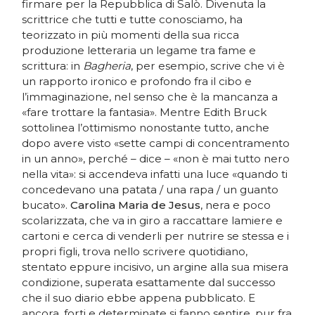
firmare per la Repubblica di Salò. Divenuta la
scrittrice che tutti e tutte conosciamo, ha
teorizzato in più momenti della sua ricca
produzione letteraria un legame tra fame e
scrittura: in
Bagheria
, per esempio, scrive che vi è
un rapporto ironico e profondo fra il cibo e
l’immaginazione, nel senso che è la mancanza a
«fare trottare la fantasia». Mentre Edith Bruck
sottolinea l’ottimismo nonostante tutto, anche
dopo avere visto «sette campi di concentramento
in un anno», perché – dice – «non è mai tutto nero
nella vita»: si accendeva infatti una luce «quando ti
concedevano una patata / una rapa / un guanto
bucato».
Carolina Maria de Jesus
, nera e poco
scolarizzata, che va in giro a raccattare lamiere e
cartoni e cerca di venderli per nutrire se stessa e i
propri figli, trova nello scrivere quotidiano,
stentato eppure incisivo, un argine alla sua misera
condizione, superata esattamente dal successo
che il suo diario ebbe appena pubblicato. E
ancora, forti e determinate si fanno sentire, pur fra