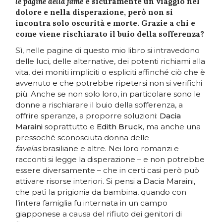
le pagine della fame
è sicuramente un viaggio nel
dolore e nella disperazione, però non si
incontra solo oscurità e morte. Grazie a chi e
come viene rischiarato il buio della sofferenza?
Sì, nelle pagine di questo mio libro si intravedono
delle luci, delle alternative, dei potenti richiami alla
vita, dei moniti impliciti o espliciti affinché ciò che è
avvenuto e che potrebbe ripetersi non si verifichi
più. Anche se non solo loro, in particolare sono le
donne a rischiarare il buio della sofferenza, a
offrire speranze, a proporre soluzioni:
Dacia
Maraini
soprattutto e
Edith Bruck
, ma anche una
pressoché sconosciuta donna delle
favelas
brasiliane e altre. Nei loro romanzi e
racconti si legge la disperazione – e non potrebbe
essere diversamente – che in certi casi però può
attivare risorse interiori. Si pensi a Dacia Maraini,
che patì la prigionia da bambina, quando con
l’intera famiglia fu internata in un campo
giapponese a causa del rifiuto dei genitori di