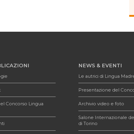
LICAZIONI
NEWS & EVENTI
ogie
Le autrici di Lingua Madr
k
Presentazione del Conc
i del Concorso Lingua
Archivio video e foto
e
Salone Internazionale de
ti
di Torino