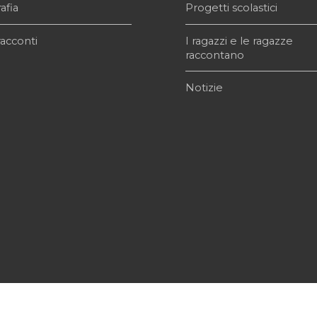
afia
Progetti scolastici
acconti
I ragazzi e le ragazze
raccontano
Notizie