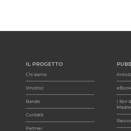
IL PROGETTO
PUBB
Chi siamo
Antol
Vincitrici
eBoo
Bando
I libr
Madr
Contatti
Raccon
Partner