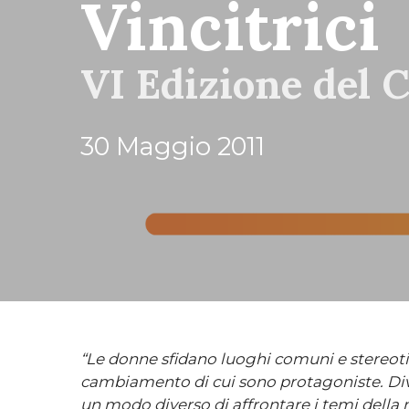
Vincitrici
VI Edizione del
30 Maggio 2011
“Le donne sfidano luoghi comuni e stereoti
cambiamento di cui sono protagoniste. Di
un modo diverso di affrontare i temi della