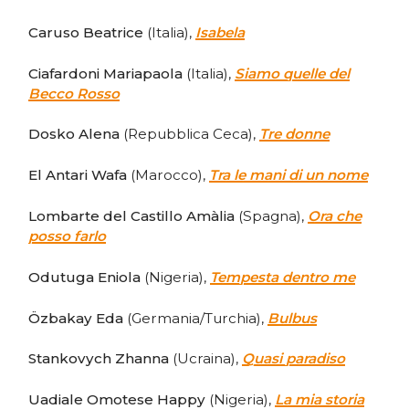
Caruso Beatrice
(Italia),
Isabela
Ciafardoni Mariapaola
(Italia),
Siamo quelle del
Becco Rosso
Dosko Alena
(Repubblica Ceca),
Tre donne
El Antari Wafa
(Marocco),
Tra le mani di un nome
Lombarte del Castillo Amàlia
(Spagna),
Ora che
posso farlo
Odutuga Eniola
(Nigeria),
Tempesta dentro me
Özbakay Eda
(Germania/Turchia),
Bulbus
Stankovych Zhanna
(Ucraina),
Quasi paradiso
Uadiale Omotese Happy
(Nigeria),
La mia storia