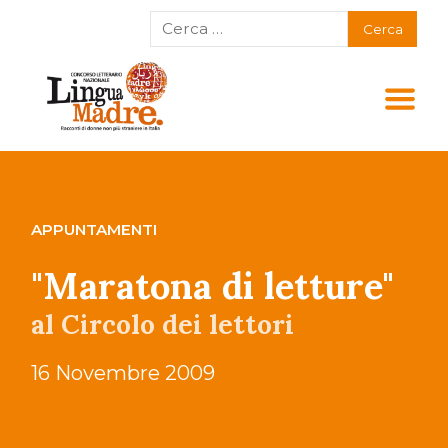
APPUNTAMENTI
"Maratona di letture"
al Circolo dei lettori
16 Novembre 2009