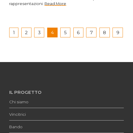
rappresentazioni.
Read More
1
2
3
4
5
6
7
8
9
IL PROGETTO
Chi siamo
Vincitrici
Bando