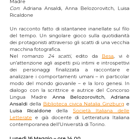
Madre
Con
: Adriana Ansaldi, Anna Belozorovitch, Luisa
Ricaldone
Un racconto fatto di istantanee inanellate sul filo
del tempo. Un singolare gioco sulla quotidianità
dei protagonisti attraverso gli scatti di una vecchia
macchina fotografica.
Nel romanzo
24 scatti
, edito da
Besa
, vi è
un’attenzione agli aspetti più intimi e introspettivi
dei personaggi finalizzata a raccontare e
analizzare i comportamenti umani – in particolar
modo del mondo giovanile – e la loro genesi. In
dialogo con la scrittrice e autrice del Concorso
Lingua Madre
Anna Belozorovitch
,
Adriana
Ansaldi
della
Biblioteca civica Natalia Ginzburg
e
Luisa Ricaldone
della
Società Italiana delle
Letterate
e già docente di Letteratura Italiana
contemporanea dell’Università di Torino.
Lunedì 16 Maggio – ore 14.00