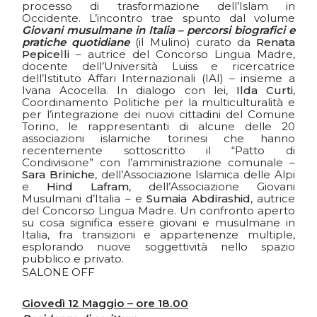
processo di trasformazione dell’Islam in
Occidente. L’incontro trae spunto dal volume
Giovani musulmane in Italia – percorsi biografici e
pratiche quotidiane
(
il Mulino
) curato da
Renata
Pepicelli
– autrice del Concorso Lingua Madre,
docente dell’
Università Luiss
e ricercatrice
dell’
Istituto Affari Internazionali
(IAI) – insieme a
Ivana Acocella. In dialogo con lei,
Ilda Curti
,
Coordinamento Politiche per la multiculturalità e
per l’integrazione dei nuovi cittadini del Comune
Torino, le rappresentanti di alcune delle 20
associazioni islamiche torinesi che hanno
recentemente sottoscritto il “Patto di
Condivisione” con l’amministrazione comunale –
Sara Briniche
, dell’
Associazione Islamica delle Alpi
e
Hind Lafram
, dell’
Associazione Giovani
Musulmani d’Italia
– e
Sumaia Abdirashid
, autrice
del Concorso Lingua Madre. Un confronto aperto
su cosa significa essere giovani e musulmane in
Italia, fra transizioni e appartenenze multiple,
esplorando nuove soggettività nello spazio
pubblico e privato.
SALONE OFF
Giovedì 12 Maggio – ore 18.00