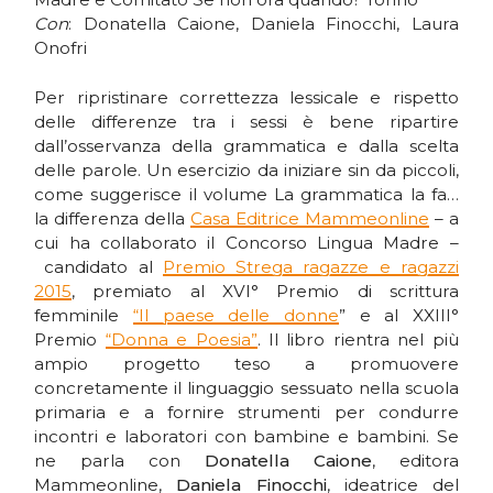
Con
: Donatella Caione, Daniela Finocchi, Laura
Onofri
Per ripristinare correttezza lessicale e rispetto
delle differenze tra i sessi è bene ripartire
dall’osservanza della grammatica e dalla scelta
delle parole. Un esercizio da iniziare sin da piccoli,
come suggerisce il volume La grammatica la fa…
la differenza della
Casa Editrice Mammeonline
– a
cui ha collaborato il Concorso Lingua Madre –
candidato al
Premio Strega ragazze e ragazzi
2015
, premiato al XVI° Premio di scrittura
femminile
“Il paese delle donne
” e al XXIII°
Premio
“Donna e Poesia”
. Il libro rientra nel più
ampio progetto teso a promuovere
concretamente il linguaggio sessuato nella scuola
primaria e a fornire strumenti per condurre
incontri e laboratori con bambine e bambini. Se
ne parla con
Donatella Caione
, editora
Mammeonline,
Daniela Finocchi
, ideatrice del