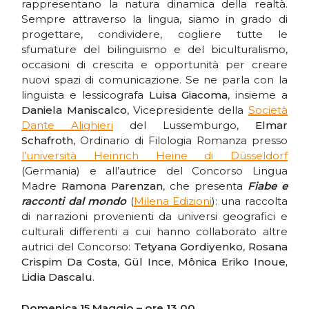
rappresentano la natura dinamica della realtà.
Sempre attraverso la lingua, siamo in grado di
progettare, condividere, cogliere tutte le
sfumature del bilinguismo e del biculturalismo,
occasioni di crescita e opportunità per creare
nuovi spazi di comunicazione. Se ne parla con la
linguista e lessicografa
Luisa Giacoma
, insieme a
Daniela Maniscalco
, Vicepresidente della
Società
Dante Alighieri
del Lussemburgo,
Elmar
Schafroth
, Ordinario di Filologia Romanza presso
l’università Heinrich Heine di Düsseldorf
(Germania) e all’autrice del Concorso Lingua
Madre
Ramona Parenzan
, che presenta
Fiabe e
racconti dal mondo
(
Milena Edizioni
): una raccolta
di narrazioni provenienti da universi geografici e
culturali differenti a cui hanno collaborato altre
autrici del Concorso:
Tetyana Gordiyenko
,
Rosana
Crispim Da Costa
,
Gül Ince
,
Mônica Eriko Inoue,
Lidia Dascalu
.
Domenica 15 Maggio – ore 13.00