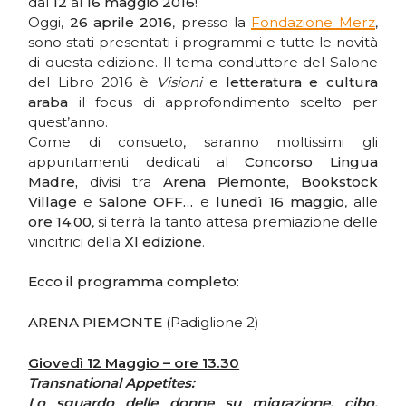
dal
12
al
16 maggio 2016
!
Oggi,
26 aprile 2016
, presso la
Fondazione Merz
,
sono stati presentati i programmi e tutte le novità
di questa edizione. Il tema conduttore del Salone
del Libro 2016 è
Visioni
e
letteratura e cultura
araba
il focus di approfondimento scelto per
quest’anno.
Come di consueto, saranno moltissimi gli
appuntamenti dedicati al
Concorso Lingua
Madre,
divisi tra
Arena Piemonte,
Bookstock
Village
e
Salone OFF…
e
lunedì 16 maggio
, alle
ore 14.00
, si terrà la tanto attesa premiazione delle
vincitrici della
XI edizione
.
Ecco il programma completo:
ARENA PIEMONTE
(Padiglione 2)
Giovedì 12 Maggio – ore 13.30
Transnational Appetites:
Lo sguardo delle donne su migrazione, cibo,