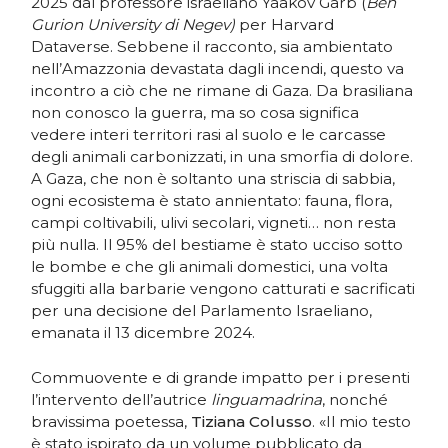
2025 dal professore israeliano Yaakov Garb (
Ben
Gurion University di Negev)
per Harvard
Dataverse. Sebbene il racconto, sia ambientato
nell’Amazzonia devastata dagli incendi, questo va
incontro a ciò che ne rimane di Gaza. Da brasiliana
non conosco la guerra, ma so cosa significa
vedere interi territori rasi al suolo e le carcasse
degli animali carbonizzati, in una smorfia di dolore.
A Gaza, che non è soltanto una striscia di sabbia,
ogni ecosistema è stato annientato: fauna, flora,
campi coltivabili, ulivi secolari, vigneti… non resta
più nulla. Il 95% del bestiame è stato ucciso sotto
le bombe e che gli animali domestici, una volta
sfuggiti alla barbarie vengono catturati e sacrificati
per una decisione del Parlamento Israeliano,
emanata il 13 dicembre 2024.
Commuovente e di grande impatto per i presenti
l’intervento dell’autrice
linguamadrina
, nonché
bravissima poetessa,
Tiziana Colusso
. «Il mio testo
è stato ispirato da un volume pubblicato da