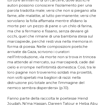
torture all’interno di un carcere, dove autrici e
autori possono conoscere l’isolamento per una
parola tradotta male; versi che non si piegano alla
fame, alle malattie, al lutto permanente; versi che
sorvolano la folla affamata mentre sfidano la
morte per un pezzo di pane o un chilo di farina,
ma che si fermano e fissano, senza deviare gli
occhi, quel che rimane di una bambina stesa sul
marciapiede, perché resti viva nella memoria in
forma di poesia. Nelle composizioni poetiche
arrivate da Gaza, scrivono i curatori
nell’Introduzione, «la morte non si trova in trincea
ma attende al mercato, sui marciapiedi, cade dal
cielo e irrompe nell’intimità domestica. Così, tra le
loro pagine non troveremo soldati ma proiettili,
non volti spietati ma bagliori di razzi: nella
distruzione più totale anche l’immagine del
nemico sembra disperdersi» (p.10).
Fanno parte della raccolta le poetesse Hend
Joudah, Ni’ma Hassan, Dareen Tatour e Heba Abu