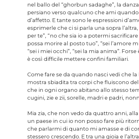
nel ballo del “ghorbun sadaghe”, la danza d
persiano verso qualcuno che ami quando l
d’affetto. E tante sono le espressioni d’amo
esprimerle che ci si parla una sopra l’altra,
per te”, “no che sia io a potermi sacrificare 
possa morire al posto tuo”, “sei l’amore mio
“sei i miei occhi”, “sei la mia anima”. Fors
è così difficile mettere confini familiari.
Come fare se da quando nasci vedi che la l
mostra sbiadita tra corpi che fluiscono de
che in ogni organo abitano allo stesso te
cugini, zie e zii, sorelle, madri e padri, non
Mia zia, che non vedo da quattro anni, alla
un paese in cui io non posso fare più ritor
che parlarmi di quanto mi amasse e di com
stessero crescendo. E tra una gioia e l’altr