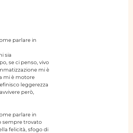
come parlare in
i sia
, se ci penso, vivo
rammatizzazione mi è
za mi è motore
 definisco leggerezza
avvivere però,
come parlare in
ho sempre trovato
a felicità, sfogo di