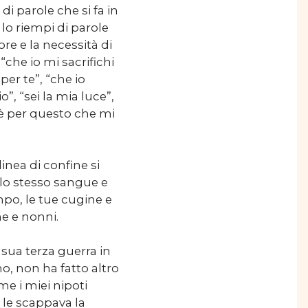
i parole che si fa in
o riempi di parole
re e la necessità di
 “che io mi sacrifichi
per te”, “che io
”, “sei la mia luce”,
e è per questo che mi
inea di confine si
llo stesso sangue e
mpo, le tue cugine e
ne e nonni.
 sua terza guerra in
no, non ha fatto altro
e i miei nipoti
a le scappava la