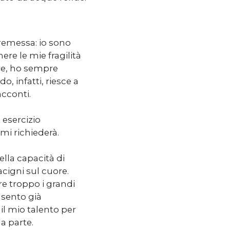
remessa: io sono
mere le mie fragilità
re, ho sempre
o, infatti, riesce a
acconti.
esercizio
mi richiederà.
ella capacità di
acigni sul cuore.
re troppo i grandi
 sento già
il mio talento per
a parte.