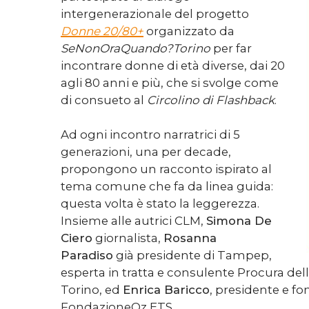
intergenerazionale del progetto
Donne 20/80+
organizzato da
SeNonOraQuando?Torino
per far
incontrare donne di età diverse, dai 20
agli 80 anni e più, che si svolge come
di consueto al
Circolino di Flashback
.
Ad ogni incontro narratrici di 5
generazioni, una per decade,
propongono un racconto ispirato al
tema comune che fa da linea guida:
questa volta è stato la leggerezza.
Insieme alle autrici CLM,
Simona De
Ciero
giornalista,
Rosanna
Paradiso
già presidente di Tampep,
esperta in tratta e consulente Procura del
Torino, ed
Enrica Baricco
, presidente e fo
FondazioneOz ETS.