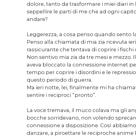
dolore, tanto da trasformare i miei diari in
seppellire le parti di me che ad ogni capito
andare?
Leggerezza, a cosa penso quando sento la
Penso alla chiamata di mia zia ricevuta ieri
rassicurante che tentava di coprire i fischi d
Non sentivo mia zia da tre mesi e mezzo. I
aveva bloccato la connessione internet pe
tempo per coprire i disordini e le repres
questo periodo di guerra.
Ma ieri notte, lei, finalmente mi ha chiamat
sentire i reciproci “pronto”.
La voce tremava, il muco colava ma gli ang
bocche sorridevano, non volendo sprecare
connessione a disposizione. Così abbiam
danzare, a piroettare le reciproche anime l