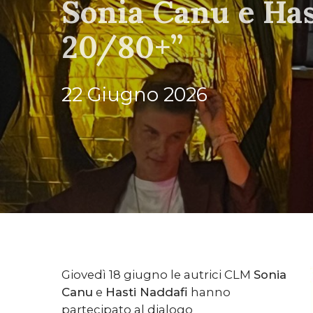
Sonia Canu e Has
20/80+”
22 Giugno 2026
Giovedì 18 giugno le autrici CLM
Sonia
Canu
e
Hasti Naddafi
hanno
partecipato al dialogo