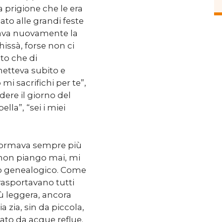
a prigione che le era
ato alle grandi feste
ezzava nuovamente la
hissà, forse non ci
to che di
etteva subito e
mi sacrifichi per te”,
dere il giorno del
lla”, “sei i miei
sformava sempre più
o non piango mai, mi
ro genealogico. Come
rasportavano tutti
ù leggera, ancora
 zia, sin da piccola,
ato da acque reflue.