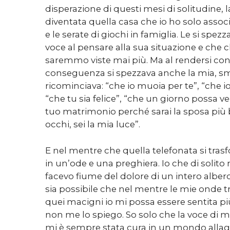
disperazione di questi mesi di solitudine, l
diventata quella casa che io ho solo associ
e le serate di giochi in famiglia. Le si sp
voce al pensare alla sua situazione e che c
saremmo viste mai più. Ma al rendersi con
conseguenza si spezzava anche la mia, sm
ricominciava: “che io muoia per te”, “che io 
“che tu sia felice”, “che un giorno possa ve
tuo matrimonio perché sarai la sposa più be
occhi, sei la mia luce”.
E nel mentre che quella telefonata si tra
in un’ode e una preghiera. Io che di solit
facevo fiume del dolore di un intero albe
sia possibile che nel mentre le mie onde t
quei macigni io mi possa essere sentita pi
non me lo spiego. So solo che la voce di mia
mi è sempre stata cura in un mondo allag