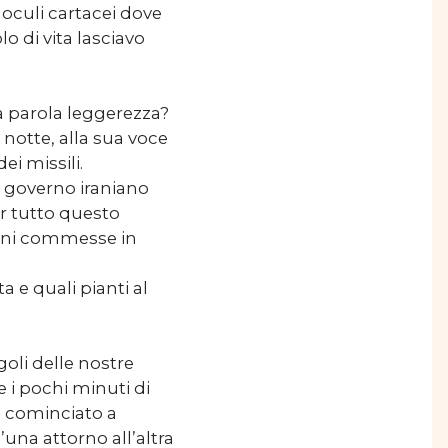
 loculi cartacei dove
lo di vita lasciavo
 parola leggerezza?
 notte, alla sua voce
ei missili.
l governo iraniano
r tutto questo
sioni commesse in
a e quali pianti al
oli delle nostre
 i pochi minuti di
o cominciato a
’una attorno all’altra