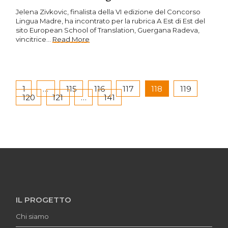
Jelena Zivkovic, finalista della VI edizione del Concorso
Lingua Madre, ha incontrato per la rubrica A Est di Est del
sito European School of Translation, Guergana Radeva,
vincitrice…
Read More
1
…
115
116
117
118
119
120
121
…
141
IL PROGETTO
Chi siamo