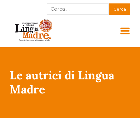
Le autrici di Lingua
Madre