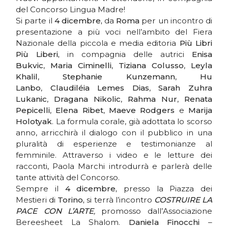
del Concorso Lingua Madre!
Si parte il
4 dicembre,
da
Roma
per un incontro di
presentazione a più voci nell’ambito del Fiera
Nazionale della piccola e media editoria
Più Libri
Più Liberi,
in compagnia delle autrici
Enisa
Bukvic
,
Maria Ciminelli
,
Tiziana Colusso
,
Leyla
Khalil
,
Stephanie Kunzemann
,
Hu
Lanbo
,
Claudiléia Lemes Dias
,
Sarah Zuhra
Lukanic
,
Dragana Nikolic
,
Rahma Nur
,
Renata
Pepicelli
,
Elena Ribet
,
Maeve Rodgers
e
Marija
Holotyak
. La formula corale, già adottata lo scorso
anno, arricchirà il dialogo con il pubblico in una
pluralità di esperienze e testimonianze al
femminile. Attraverso i video e le letture dei
racconti, Paola Marchi introdurrà e parlerà delle
tante attività del Concorso.
Sempre il
4 dicembre,
presso la Piazza dei
Mestieri di
Torino,
si terrà l’incontro
COSTRUIRE LA
PACE CON L’ARTE
,
promosso dall’Associazione
Bereesheet La Shalom.
Daniela Finocchi
–