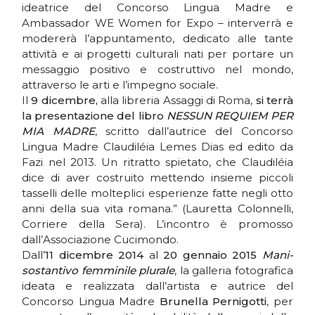
ideatrice del Concorso Lingua Madre e
Ambassador WE Women for Expo – interverrà e
modererà l’appuntamento, dedicato alle tante
attività e ai progetti culturali nati per portare un
messaggio positivo e costruttivo nel mondo,
attraverso le arti e l’impegno sociale.
Il
9 dicembre,
alla libreria Assaggi di Roma,
si terrà
la presentazione del libro
NESSUN REQUIEM PER
MIA MADRE
, scritto dall’autrice del Concorso
Lingua Madre Claudiléia Lemes Dias ed edito da
Fazi nel 2013. Un ritratto spietato, che Claudiléia
dice di aver costruito mettendo insieme piccoli
tasselli delle molteplici esperienze fatte negli otto
anni della sua vita romana.” (Lauretta Colonnelli,
Corriere della Sera). L’incontro è promosso
dall’Associazione Cucimondo.
Dall’
11 dicembre 2014
al
20 gennaio 2015
Mani-
sostantivo femminile plurale
, la galleria fotografica
ideata e realizzata dall’artista e autrice del
Concorso Lingua Madre
Brunella Pernigotti
, per