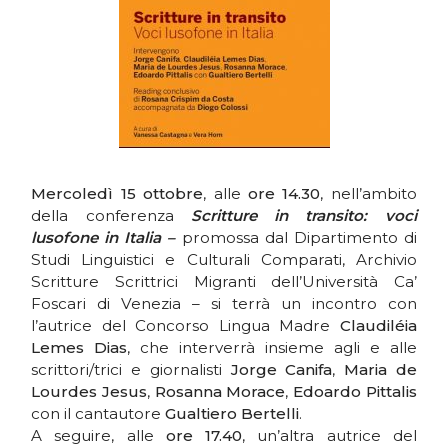
Mercoledì 15 ottobre
, alle
ore 14.30
, nell’ambito
della conferenza
Scritture in transito: voci
lusofone in Italia –
promossa dal Dipartimento di
Studi Linguistici e Culturali Comparati, Archivio
Scritture Scrittrici Migranti dell’Università Ca’
Foscari di Venezia – si terrà un incontro con
l’autrice del Concorso Lingua Madre
Claudiléia
Lemes Dias
, che interverrà insieme agli e alle
scrittori/trici e giornalisti
Jorge Canifa
,
Maria de
Lourdes Jesus
,
Rosanna Morace
,
Edoardo Pittalis
con il cantautore
Gualtiero Bertelli
.
A seguire, alle
ore 17.40
, un’altra autrice del