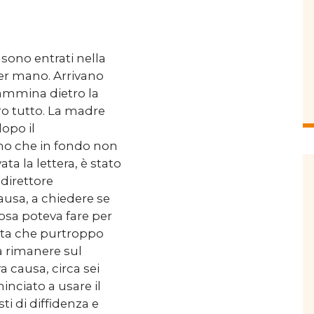
 sono entrati nella
per mano. Arrivano
cammina dietro la
ro tutto. La madre
opo il
no che in fondo non
ata la lettera, è stato
 direttore
causa, a chiedere se
sa poteva fare per
stata che purtroppo
 a rimanere sul
a causa, circa sei
nciato a usare il
i di diffidenza e