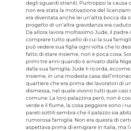
degli sguardi straniti. Purtroppo la causa
non era stata la motivazione del licenziam
era diventata anche lei un’altra bocca da s
progetto di un’altra gravidanza era caduto
Da allora lavora moltissimo Jude, il padre 
comprare tutto quello di cui la sua famigl
può vedere sua figlia ogni volta che lo des
fatto di stare insieme, non è poca cosa. Sono
primi tre anni quando è arrivato dalla Niger
dalla sua famiglia; Jude li ricorda, eccome
insieme, in una modesta casa dall’intonaco
quartiere che era prima dei lavoratori di u
dismessa, nel quale vivono tutti quei casi so
comune. La loro palazzina però, non è così m
verde e il fiume, la cosa peggiore sono i r
pareti sottili sembra che il palazzo sia ab
rumorosa famiglia. Non era questa di certo 
aspettava prima di emigrare in Italia, ma l