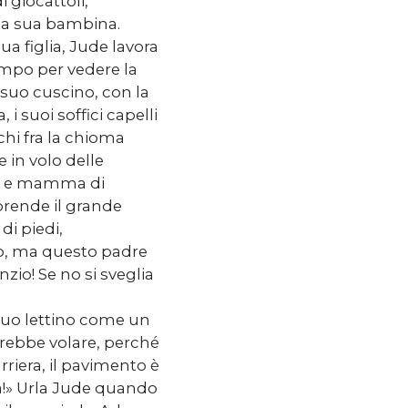
 giocattoli,
la sua bambina.
a figlia, Jude lavora
empo per vedere la
uo cuscino, con la
 i suoi soffici capelli
hi fra la chioma
 in volo delle
ie e mamma di
 prende il grande
i piedi,
io, ma questo padre
zio! Se no si sveglia
 suo lettino come un
nerebbe volare, perché
rriera, il pavimento è
ia!» Urla Jude quando