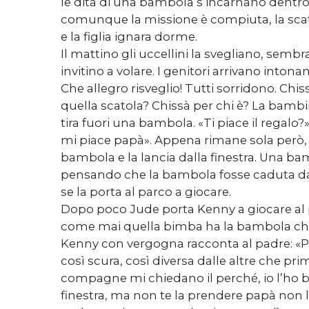
le dita di una bambola s’incarnano dentro
comunque la missione è compiuta, la scato
e la figlia ignara dorme.
Il mattino gli uccellini la svegliano, sembra
invitino a volare. I genitori arrivano into
Che allegro risveglio! Tutti sorridono. Chis
quella scatola? Chissà per chi è? La bambi
tira fuori una bambola. «Ti piace il regalo?»
mi piace papà». Appena rimane sola però,
bambola e la lancia dalla finestra. Una b
pensando che la bambola fosse caduta dal 
se la porta al parco a giocare.
Dopo poco Jude porta Kenny a giocare al 
come mai quella bimba ha la bambola che
Kenny con vergogna racconta al padre: «P
così scura, così diversa dalle altre che pr
compagne mi chiedano il perché, io l’ho b
finestra, ma non te la prendere papà non l