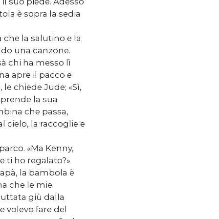
 il suo piede. Adesso
la è sopra la sedia
 che la salutino e la
nando una canzone.
sà chi ha messo lì
na apre il pacco e
, le chiede Jude; «Sì,
 prende la sua
ambina che passa,
cielo, la raccoglie e
parco. «Ma Kenny,
 ti ho regalato?»
apà, la bambola è
ima che le mie
uttata giù dalla
e volevo fare del