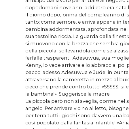
anticipo dal lavoro per andare al negozio di
dopodomani nove anni addietro era nata 
Il giorno dopo, prima del compleanno di su
tanto; come sempre, e arriva appena in t
bambina addormentata, sprofondata nel s
sua testolina riccia. La guarda dalla finestra,
si muovono con la brezza che sembra gioc
della piccola, sollevandola come se alzasse
farfalle trasparenti. Adesuwua, sua mogl
Kenny, lo vede arrivare e lo abbraccia, poi
pacco; adesso Adesuwua e Jude, in punta d
attraversano la cameretta in mezzo al bu
cieco che prende contro tutto! «SSSSS, silen
la bambina!». Suggerisce la madre.
La piccola però non si sveglia, dorme nel
angelo. Per arrivare vicino al letto, bisog
per terra tutti i giochi sono davvero una ba
così popolato dalla fantasia infantile! «Ah