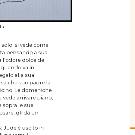
ta
da solo, si vede come
 sta pensando a sua
ra l’odore dolce dei
e quando va in
galo alla sua
é sa che suo padre la
icino. Le domeniche
la vede arrivare piano,
 sopra le sue
posare, gli dà un
 Jude è uscito in