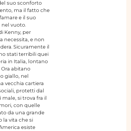
 del suo sconforto
ento, ma il fatto che
famare e il suo
 nel vuoto.
di Kenny, per
ia necessita, e non
idera. Sicuramente il
 stati terribili quei
ia in Italia, lontano
. Ora abitano
 giallo, nel
na vecchia cartiera
ciali, protetti dal
ale, si trova fra il
umori, con quelle
itato da una grande
la vita che si
’America esiste