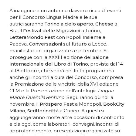
A inaugurare un autunno davvero ricco di eventi
per il Concorso Lingua Madre e le sue
autrici saranno T
orino a cielo aperto
,
Cheese
a
Bra, il
Festival delle Migrazioni
a Torino,
LetteraMondo
Fest
con
Popoli Insieme
a
Padova,
Conversazioni sul futuro
a Lecce,
manifestazioni organizzate a settembre. Si
prosegue con la XXXIII edizione del
Salone
Internazionale del Libro di Torino
, prevista dal 14
al 18 ottobre, che vedrà nel folto programma
anche gli incontri a cura del Concorso, compresa
la Premiazione delle vincitrici della XVI edizione
CLM e la Presentazione dell’antologia
Lingua
Madre Duemilaventuno
. Seguiranno quindi, a
novembre, il
Prospero Fest
a Monopoli,
BookCity
Milano
,
Scrittorincittà
a Cuneo. A questi si
aggiungeranno molte altre occasioni di confronto
e dialogo, come laboratori, convegni, incontri di
approfondimento, presentazioni organizzate su