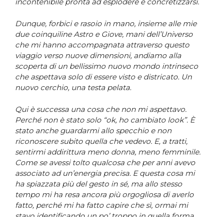
incontenibile pronta ad esplodere e concretizzarsi.
Dunque, forbici e rasoio in mano, insieme alle mie
due coinquiline Astro e Giove, mani dell’Universo
che mi hanno accompagnata attraverso questo
viaggio verso nuove dimensioni, andiamo alla
scoperta di un bellissimo nuovo mondo intrinseco
che aspettava solo di essere visto e districato. Un
nuovo cerchio, una testa pelata.
Qui è successa una cosa che non mi aspettavo.
Perché non è stato solo “ok, ho cambiato look”. È
stato anche guardarmi allo specchio e non
riconoscere subito quella che vedevo. E, a tratti,
sentirmi addirittura meno donna, meno femminile.
Come se avessi tolto qualcosa che per anni avevo
associato ad un’energia precisa. E questa cosa mi
ha spiazzata più del gesto in sé, ma allo stesso
tempo mi ha resa ancora più orgogliosa di averlo
fatto, perché mi ha fatto capire che sì, ormai mi
stavo identificando un po’ troppo in quella forma,