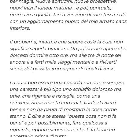
per magia. Nuove abitudini, nuove prospettive,
nuovi inizi il lunedì mattina… e poi, puntuale,
ritornavo a quella stessa versione di me stessa, solo
con un aggiornamento nuovo del mio amato caos
interiore.
Il problema, infatti, è che sapere cos’è la cura non
significa saperla praticare. Un po’ come sapere che
dovresti dormire otto ore, ma alle tre di notte sei
ancora lì a farti mille viaggi mentali o a riviverti
scene del passato immaginando finali diversi.
La cura può essere una coccola ma non è sempre
una carezza: è più tipo uno schiaffo doloroso ma
utile, che rigenera e risveglia, come una
conversazione onesta con chi ti vuole davvero
bene e non ha paura di mostrarti le cose come
stanno. È dire a te stessa “questa cosa non ti fa
bene” e poi, possibilmente, fare qualcosa a
riguardo, oppure sapere non che ti fa bene ed
accettarlo prima di tutto.