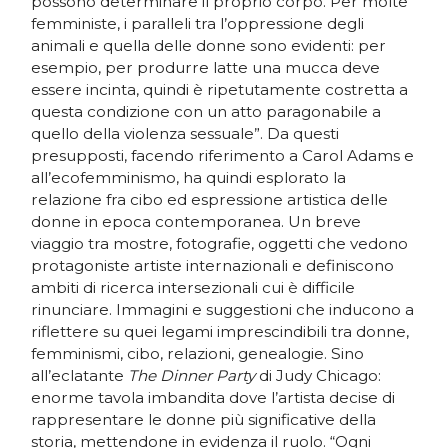
possono determinare il proprio corpo. Per molte
femministe, i paralleli tra l’oppressione degli
animali e quella delle donne sono evidenti: per
esempio, per produrre latte una mucca deve
essere incinta, quindi è ripetutamente costretta a
questa condizione con un atto paragonabile a
quello della violenza sessuale”. Da questi
presupposti, facendo riferimento a Carol Adams e
all’ecofemminismo, ha quindi esplorato la
relazione fra cibo ed espressione artistica delle
donne in epoca contemporanea. Un breve
viaggio tra mostre, fotografie, oggetti che vedono
protagoniste artiste internazionali e definiscono
ambiti di ricerca intersezionali cui è difficile
rinunciare. Immagini e suggestioni che inducono a
riflettere su quei legami imprescindibili tra donne,
femminismi, cibo, relazioni, genealogie. Sino
all’eclatante
The Dinner Party
di Judy Chicago:
enorme tavola imbandita dove l’artista decise di
rappresentare le donne più significative della
storia, mettendone in evidenza il ruolo. “Ogni