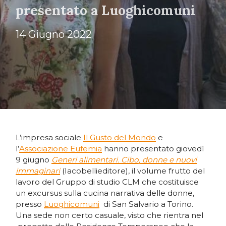
presentato a Luoghicomuni
14 Giugno 2022
L’impresa sociale
Il Gusto del Mondo
e
l’
Associazione Eufemia
hanno presentato giovedì
9 giugno
Generi alimentari. Cibo, donne e nuovi
immaginari
(Iacobellieditore), il volume frutto del
lavoro del Gruppo di studio CLM che costituisce
un excursus sulla cucina narrativa delle donne,
presso
Luoghicomuni
di San Salvario a Torino.
Una sede non certo casuale, visto che rientra nel