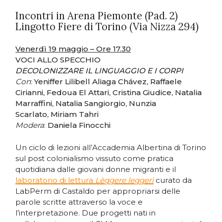
Incontri in Arena Piemonte (Pad. 2)
Lingotto Fiere di Torino (Via Nizza 294)
Venerdì 19 maggio – Ore 17.30
VOCI ALLO SPECCHIO
DECOLONIZZARE IL LINGUAGGIO E I CORPI
Con
:
Yeniffer Lilibell Aliaga Chávez
,
Raffaele
Cirianni
,
Fedoua El Attari
,
Cristina Giudice
,
Natalia
Marraffini
,
Natalia Sangiorgio
,
Nunzia
Scarlato
,
Miriam Tahri
Modera
:
Daniela Finocchi
Un ciclo di lezioni all’Accademia Albertina di Torino
sul post colonialismo vissuto come pratica
quotidiana dalle giovani donne migranti e il
laboratorio di lettura
Lèggere leggeri
curato da
LabPerm di Castaldo per appropriarsi delle
parole scritte attraverso la voce e
l’interpretazione. Due progetti nati in