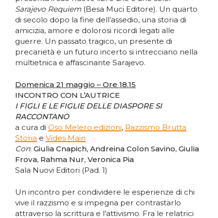
Sarajevo Requiem
(Besa Muci Editore). Un quarto
di secolo dopo la fine dell’assedio, una storia di
amicizia, amore e dolorosi ricordi legati alle
guerre. Un passato tragico, un presente di
precarietà e un futuro incerto si intrecciano nella
multietnica e affascinante Sarajevo.
Domenica 21 maggio – Ore 18.15
INCONTRO CON L’AUTRICE
I FIGLI E LE FIGLIE DELLE DIASPORE SI
RACCONTANO
a cura di
Oso Melero edizioni
,
Razzismo Brutta
Storia
e
Vides Main
Con
:
Giulia Cnapich
,
Andreina Colon Savino
,
Giulia
Frova
,
Rahma Nur
,
Veronica Pia
Sala Nuovi Editori (Pad. 1)
Un incontro per condividere le esperienze di chi
vive il razzismo e si impegna per contrastarlo
attraverso la scrittura e l’attivismo. Fra le relatrici