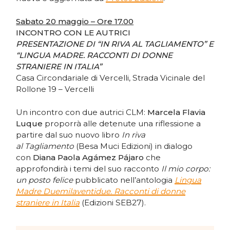
Sabato 20 maggio – Ore 17.00
INCONTRO CON LE AUTRICI
PRESENTAZIONE DI “IN RIVA AL TAGLIAMENTO” E
“LINGUA MADRE. RACCONTI DI DONNE
STRANIERE IN ITALIA”
Casa Circondariale di Vercelli, Strada Vicinale del
Rollone 19 – Vercelli
Un incontro con due autrici CLM:
Marcela Flavia
Luque
proporrà alle detenute una riflessione a
partire dal suo nuovo libro
In riva
al Tagliamento
(Besa Muci Edizioni) in dialogo
con
Diana Paola Agámez Pájaro
che
approfondirà i temi del suo racconto
Il mio corpo:
un posto felice
pubblicato nell’antologia
Lingua
Madre Duemilaventidue. Racconti di donne
straniere in Italia
(Edizioni SEB27).