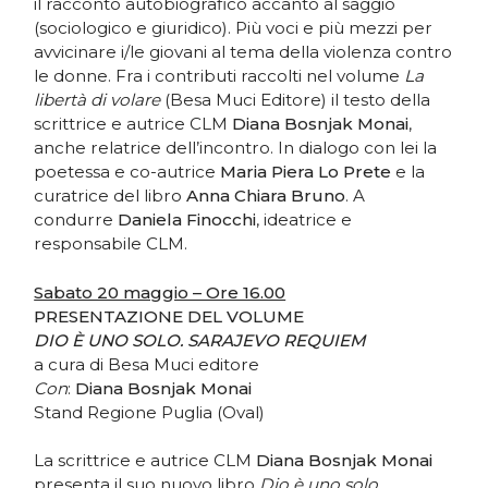
il racconto autobiografico accanto al saggio
(sociologico e giuridico). Più voci e più mezzi per
avvicinare i/le giovani al tema della violenza contro
le donne. Fra i contributi raccolti nel volume
La
libertà di volare
(Besa Muci Editore) il testo della
scrittrice e autrice CLM
Diana Bosnjak Monai
,
anche relatrice dell’incontro. In dialogo con lei la
poetessa e co-autrice
Maria Piera Lo Prete
e la
curatrice del libro
Anna Chiara Bruno
. A
condurre
Daniela Finocchi
, ideatrice e
responsabile CLM.
Sabato 20 maggio – Ore 16.00
PRESENTAZIONE DEL VOLUME
DIO È UNO SOLO. SARAJEVO REQUIEM
a cura di Besa Muci editore
Con
:
Diana Bosnjak Monai
Stand Regione Puglia (Oval)
La scrittrice e autrice CLM
Diana Bosnjak Monai
presenta il suo nuovo libro
Dio è uno solo.