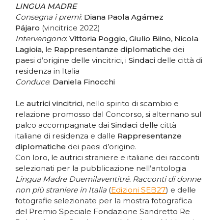
LINGUA MADRE
Consegna i premi
:
Diana Paola Agámez
Pájaro
(vincitrice 2022)
Intervengono
:
Vittoria Poggio
,
Giulio Biino
,
Nicola
Lagioia
, le
Rappresentanze diplomatiche
dei
paesi d’origine delle vincitrici, i
Sindaci
delle città di
residenza in Italia
Conduce
:
Daniela Finocchi
Le
autrici vincitrici
, nello spirito di scambio e
relazione promosso dal Concorso, si alternano sul
palco accompagnate dai
Sindaci
delle città
italiane di residenza e dalle
Rappresentanze
diplomatiche
dei paesi d’origine.
Con loro, le autrici straniere e italiane dei racconti
selezionati per la pubblicazione nell’antologia
Lingua Madre Duemilaventitré. Racconti di donne
non più straniere in Italia
(
Edizioni SEB27
) e delle
fotografie selezionate per la mostra fotografica
del Premio Speciale Fondazione Sandretto Re