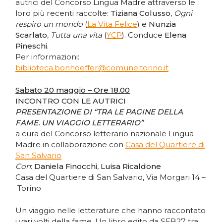
autrici del Concorso Lingua Madre attraverso le
loro più recenti raccolte:
Tiziana Colusso
,
Ogni
respiro un mondo
(
La Vita Felice
) e
Nunzia
Scarlato
,
Tutta una vita
(
YCP
). Conduce
Elena
Pineschi
.
Per informazioni:
biblioteca.bonhoeffer@comune.torino.it
Sabato 20 maggio – Ore 18.00
INCONTRO CON LE AUTRICI
PRESENTAZIONE DI “TRA LE PAGINE DELLA
FAME. UN VIAGGIO LETTERARIO”
a cura del Concorso letterario nazionale Lingua
Madre in collaborazione con
Casa del Quartiere di
San Salvario
Con
:
Daniela Finocchi
,
Luisa Ricaldone
Casa del Quartiere di San Salvario, Via Morgari 14 –
Torino
Un viaggio nelle letterature che hanno raccontato
i vari volti della fame. Un libro edito da SEB27 tra