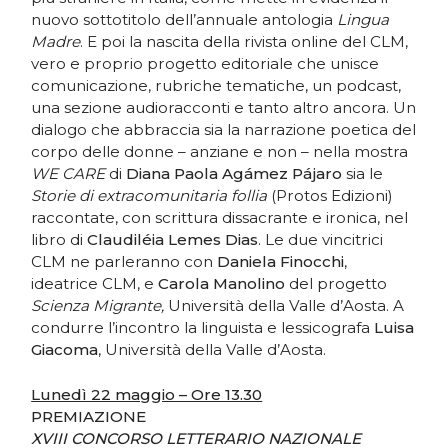
nuovo sottotitolo dell’annuale antologia
Lingua
Madre
. E poi la nascita della rivista online del CLM,
vero e proprio progetto editoriale che unisce
comunicazione, rubriche tematiche, un podcast,
una sezione audioracconti e tanto altro ancora. Un
dialogo che abbraccia sia la narrazione poetica del
corpo delle donne – anziane e non – nella mostra
WE CARE
di
Diana Paola Agámez Pájaro
sia le
Storie di extracomunitaria follia
(Protos Edizioni)
raccontate, con scrittura dissacrante e ironica, nel
libro di
Claudiléia Lemes Dias
. Le due vincitrici
CLM ne parleranno con
Daniela Finocchi
,
ideatrice CLM, e
Carola Manolino
del progetto
Scienza Migrante,
Università della Valle d’Aosta. A
condurre l’incontro la linguista e lessicografa
Luisa
Giacoma
, Università della Valle d’Aosta.
Lunedì 22 maggio – Ore 13.30
PREMIAZIONE
XVIII CONCORSO LETTERARIO NAZIONALE