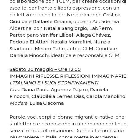
collaborazione con il CLM, per creare occasioni di
ascolto, confronto e libera espressione, con un
collettivo reading finale. Ne parleranno
Cristina
Giudice
e
Raffaele Cirianni
, docenti Accademia
Albertina, con
Natalia Sangiorgio
, LabPerm.
Partecipano
Yeniffer Lilibell Aliaga Chávez
,
Fedoua El Attari
,
Natalia Marraffini
,
Nunzia
Scarlato
e
Miriam Tahri
, autrici CLM. Conduce
Daniela Finocchi
, ideatrice e responsabile CLM.
Sabato 20 maggio – Ore 12.00
IMMAGINI RIFLESSE, RIFLESSIONI IMMAGINARIE
L’ITALIANO E I SUOI SCONFINAMENTI
Con
:
Diana Paola Agámez Pájaro
,
Daniela
Finocchi
,
Claudiléia Lemes Dias
,
Carola Manolino
Modera
:
Luisa Giacoma
Parole, voci, corpi di donne migranti e native, che
si riflettono e riconoscono in un rimando continuo,
senza tempo, oltrecanone. Donne che non sono
più straniere in Italia, come mette in evidenza il