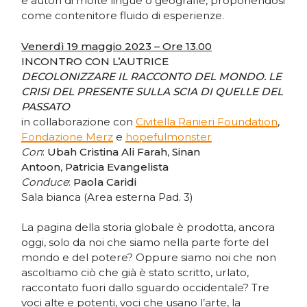
e autori di molte lingue o geografie, proponendosi
come contenitore fluido di esperienze.
Venerdì 19 maggio 2023 – Ore 13.00
INCONTRO CON L’AUTRICE
DECOLONIZZARE IL RACCONTO DEL MONDO. LE
CRISI DEL PRESENTE SULLA SCIA DI QUELLE DEL
PASSATO
in collaborazione con
Civitella Ranieri Foundation
,
Fondazione Merz
e
hopefulmonster
Con
:
Ubah Cristina Ali Farah
,
Sinan
Antoon
,
Patricia Evangelista
Conduce
:
Paola Caridi
Sala bianca (Area esterna Pad. 3)
La pagina della storia globale è prodotta, ancora
oggi, solo da noi che siamo nella parte forte del
mondo e del potere? Oppure siamo noi che non
ascoltiamo ciò che già è stato scritto, urlato,
raccontato fuori dallo sguardo occidentale? Tre
voci alte e potenti, voci che usano l’arte, la