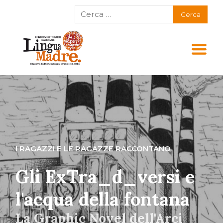
I RAGAZZI E LE RAGAZZE RACCONTANO
Gli ExTra_d_versi e
l'acqua della fontana
La Graphic Novel dell'Arci