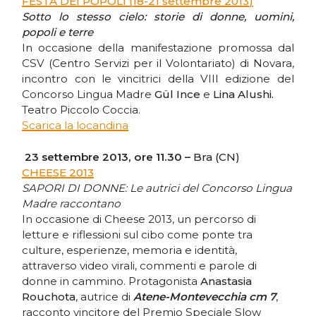
FESTA DEI POPOLI (18-21 settembre 2013)
Sotto lo stesso cielo: storie di donne, uomini,
popoli e terre
In occasione della manifestazione promossa dal
CSV (Centro Servizi per il Volontariato) di Novara,
incontro con le vincitrici della VIII edizione del
Concorso Lingua Madre
G
ül Ince
e
Lina Alushi.
Teatro Piccolo Coccia.
Scarica la locandina
23 settembre 2013, ore 11.30 –
Bra (CN)
CHEESE 2013
SAPORI DI DONNE: Le autrici del Concorso Lingua
Madre raccontano
In occasione di Cheese 2013, un percorso di
letture e riflessioni sul cibo come ponte tra
culture, esperienze, memoria e identità,
attraverso video virali, commenti e parole di
donne in cammino. Protagonista
Anastasia
Rouchota
, autrice di
Atene-Montevecchia cm 7
,
racconto vincitore del Premio Speciale Slow