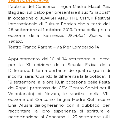
Tisch tutto milanese
L’autrice del Concorso Lingua Madre
Masal Pas
Bagdadi
sul palco per presentare il suo “Shabbat”
in occasione di
JEWISH AND THE CITY,
il Festival
Internazionale di Cultura Ebraica che si terrà
dal
28 settembre al 1 ottobre 2013.
Tema della prima
edizione della kermesse:
Shabbat Spazio al
Tempo.
Teatro Franco Parenti – via Pier Lombardo 14
Appuntamento dal 10 al 14 settembre a Lecce
per la XI edizione della Scuola Estiva della
Differenza. Il tema portante dei quattro giorni di
incontri sarà: “
Quando la differenza fa la politica”.
Il
19 settembre, alle ore 18, in occasione della Festa
dei Popoli promossa dal CSV (Centro Servizi per il
Volontariato) di Novara, le vincitrici della VIII
edizione del Concorso Lingua Madre
Gül Ince
e
Lina Alushi
dialogheranno con il pubblico per
raccontare la loro esperienza di scrittura e
partecipazione al Concorso. Il 23 settembre
Gül