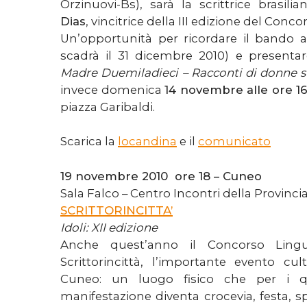
Orzinuovi-Bs), sarà la scrittrice brasili
Dias
, vincitrice della III edizione del Con
Un’opportunità per ricordare il bando 
scadrà il 31 dicembre 2010) e presentar
Madre Duemiladieci – Racconti di donne str
invece domenica
14 novembre alle ore 16
piazza Garibaldi.
Scarica la
locandina
e il
comunicato
19 novembre 2010 ore 18 – Cuneo
Sala Falco – Centro Incontri della Provinci
SCRITTORINCITTA’
Idoli: XII edizione
Anche quest’anno il Concorso Lin
Scrittorincittà, l’importante evento cul
Cuneo: un luogo fisico che per i qu
manifestazione diventa crocevia, festa, sp