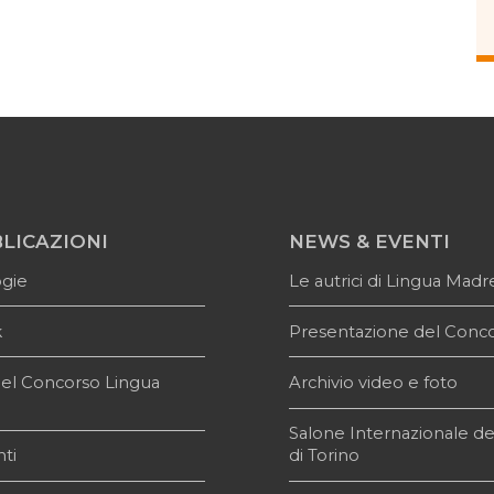
LICAZIONI
NEWS & EVENTI
ogie
Le autrici di Lingua Madr
k
Presentazione del Conc
i del Concorso Lingua
Archivio video e foto
e
Salone Internazionale de
ti
di Torino