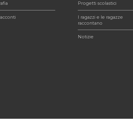
afia
Progetti scolastici
acconti
I ragazzi e le ragazze
raccontano
Notizie