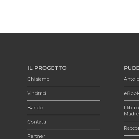
IL PROGETTO
PUBB
Chi siamo
Antol
Vincitrici
eBoo
Bando
I libr
Madr
Contatti
Raccon
Partner