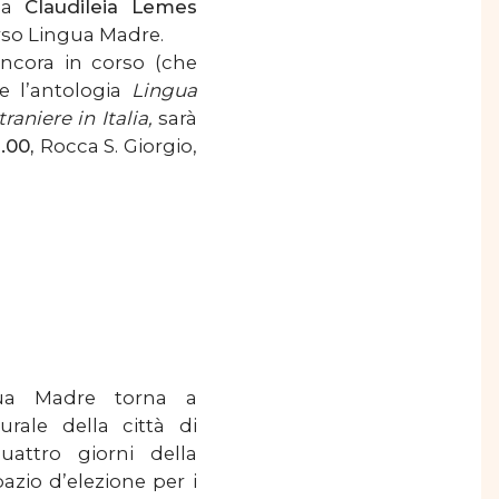
ana
Claudileia Lemes
corso Lingua Madre.
ancora in corso (che
e l’antologia
Lingua
aniere in Italia,
sarà
.00,
Rocca S. Giorgio,
a
gua Madre torna a
turale della città di
attro giorni della
azio d’elezione per i