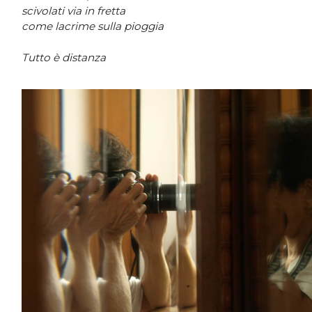
scivolati via in fretta
come lacrime sulla pioggia
Tutto è distanza