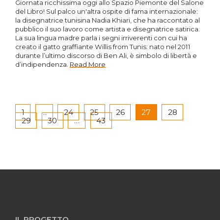
Giornata ricchissima oggi allo Spazio Piemonte del Salone
del Libro! Sul palco un'altra ospite di fama internazionale:
la disegnatrice tunisina Nadia Khiari, che ha raccontato al
pubblico il suo lavoro come artista e disegnatrice satirica.
La sua lingua madre parla i segni irriverenti con cui ha
creato il gatto graffiante Willis from Tunis: nato nel 2011
durante l’ultimo discorso di Ben Ali, è simbolo di libertà e
d’indipendenza.
Read More
1
…
24
25
26
27
28
29
30
…
43
IL PROGETTO