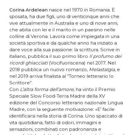
Corina Ardelean
nasce nel 1970 in Romania. È
sposata, ha due figli, uno di venticinque anni che
vive attualmente in Australia e uno di nove anni,
che abita con lei e il marito in un paesino nelle
colline di Verona. Lavora come impiegata in una
società sportiva e da qualche anno ha iniziato a
dare voce alla sua passione: la scrittura. Scrive in
italiano, pubblica il suo primo libro
Il profumo dei
ricordi ghiacciati
(Vocifuoriscena) nel 2017. Nel
2018 pubblica un nuovo romanzo,
Melastalgia,
e
nel 2019 arriva finalista al “Torneo letterario Io
Scrittore”.
Con
L’altra forma dell’amore
, ha vinto il Premio
Speciale Slow Food-Terra Madre della XV
edizione del Concorso letterario nazionale Lingua
Madre, con la seguente motivazione: «E’ facile
identificarsi nella storia di Corina. Uno spaccato di
vita quotidiana, fatto di odori, immagini e
sensazioni, combinati con padronanza e