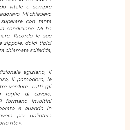
rdo vitale e sempre
e adoravo. Mi chiedevo
superare con tanta
sua condizione. Mi ha
nare. Ricordo le sue
 zippole, dolci tipici
tta chiamata scifedda,
izionale egiziano, il
riso, il pomodoro, le
tre verdure. Tutti gli
n foglie di cavolo,
i formano involtini
laborato e quando in
avora per un’intera
rio rito».