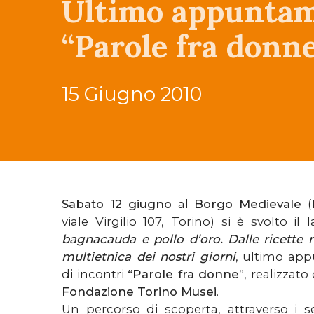
Ultimo appuntame
“Parole fra donn
15 Giugno 2010
Sabato 12 giugno
al
Borgo Medievale
(
viale Virgilio 107, Torino) si è svolto il
bagnacauda e pollo d’oro. Dalle ricette 
multietnica dei nostri giorni
, ultimo app
di incontri
“Parole fra donne”
, realizzato
Fondazione Torino Musei
.
Un percorso di scoperta, attraverso i se