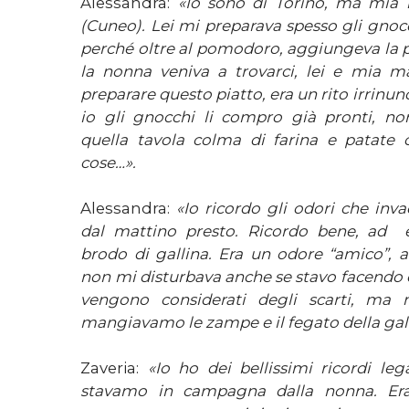
Alessandra:
«Io sono di Torino, ma mia 
(Cuneo). Lei mi preparava spesso gli gnocc
perché oltre al pomodoro, aggiungeva la 
la nonna veniva a trovarci, lei e mia 
preparare questo piatto, era un rito irrinun
io gli gnocchi li compro già pronti, n
quella tavola colma di farina e patate c
cose…».
Alessandra:
«Io ricordo gli odori che inv
dal mattino presto. Ricordo bene, ad e
brodo di gallina. Era un odore “amico”, a
non mi disturbava anche se stavo facendo 
vengono considerati degli scarti, ma n
mangiavamo le zampe e il fegato della gall
Zaveria:
«Io ho dei bellissimi ricordi leg
stavamo in campagna dalla nonna. Er