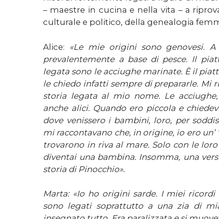
– maestre in cucina e nella vita – a riprova
culturale e politico, della genealogia femm
Alice:
«Le mie origini sono genovesi. A
prevalentemente a base di pesce. Il piat
legata sono le acciughe marinate. È il piat
le chiedo infatti sempre di prepararle. Mi r
storia legata al mio nome. Le acciughe, 
anche alici. Quando ero piccola e chiedev
dove venissero i bambini, loro, per soddis
mi raccontavano che, in origine, io ero un’
trovarono in riva al mare. Solo con le loro
diventai una bambina. Insomma, una versi
storia di Pinocchio».
Marta: «Io ho origini sarde. I miei ricord
sono legati soprattutto a una zia di m
insegnato tutto. Era paralizzata e si muove