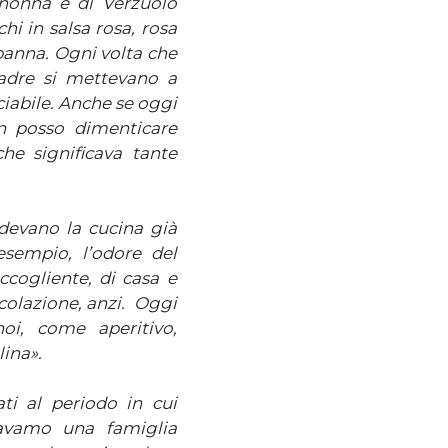
nonna è di Verzuolo
hi in salsa rosa, rosa
panna. Ogni volta che
madre si mettevano a
ciabile. Anche se oggi
on posso dimenticare
he significava tante
adevano la cucina già
sempio, l’odore del
ccogliente, di casa e
colazione, anzi. Oggi
oi, come aperitivo,
ina».
ati al periodo in cui
avamo una famiglia