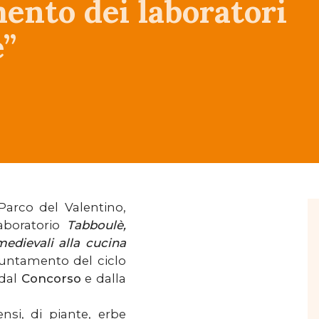
nto dei laboratori
e”
Parco del Valentino,
 laboratorio
Tabboulè,
medievali alla cucina
untamento del ciclo
 dal
Concorso
e dalla
nsi, di piante, erbe