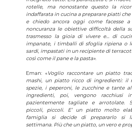
rotelle, ma nonostante questo la rico
indaffarata in cucina a preparare piatti ch
e chiedo ancora oggi come facesse a 
noncuranza le obiettive difficoltà della 
trasmesso la gioia di vivere e… di cuci
impanate, i timballi di sfoglia ripiena o le
sardi, impastati in un recipiente di terraco
così come il pane e la pasta»
.
Eman: «
Voglio raccontare un piatto trad
mashi, un piatto ricco di ingredienti: il 
spezie, i peperoni, le zucchine e tante al
ingredienti, poi, vengono racchiusi i
pazientemente tagliate e arrotolate. S
piccoli, piccoli. E’ un piatto molto e
famiglia si decide di prepararlo si l
settimana. Più che un piatto, un vero e prop