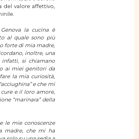
 del valore affettivo,
inile.
 Genova la cucina è
to al quale sono più
to forte di mia madre,
icordano, inoltre, una
infatti, si chiamano
o ai miei genitori da
fare la mia curiosità,
 “acciughina” e che mi
 cure e il loro amore,
one “marinara” della
i e le mie conoscenze
ia madre, che mi ha
va solo su una sedia a