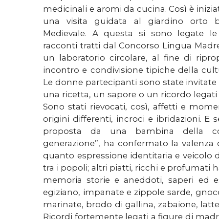
medicinali e aromi da cucina. Così è iniziat
una visita guidata al giardino orto 
Medievale. A questa si sono legate le
racconti tratti dal Concorso Lingua Madre
un laboratorio circolare, al fine di ripr
incontro e condivisione tipiche della cul
Le donne partecipanti sono state invitate
una ricetta, un sapore o un ricordo legati a
Sono stati rievocati, così, affetti e mome
origini differenti, incroci e ibridazioni. E 
proposta da una bambina della co
generazione”, ha confermato la valenza c
quanto espressione identitaria e veicolo
tra i popoli; altri piatti, ricchi e profumat
memoria storie e aneddoti, saperi ed e
egiziano, impanate e zippole sarde, gnocch
marinate, brodo di gallina, zabaione, latt
Ricordi fortemente legati a figure di madri