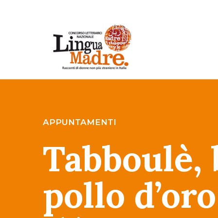
APPUNTAMENTI
Tabboulè,
pollo d’oro