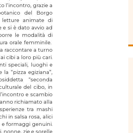
o l’incontro, grazie a
botanico del Borgo
 letture animate di
 e si è dato avvio ad
oporre le modalità di
tura orale femminile.
 a raccontare a turno
i cibi a loro più cari.
nti speciali, luoghi e
se la “pizza egiziana”,
siddetta “seconda
ulturale del cibo, in
 d’incontro e scambio
i hanno richiamato alla
sperienze tra mashi
i in salsa rosa, alici
e e formaggi genuini.
, nonne, zie e sorelle