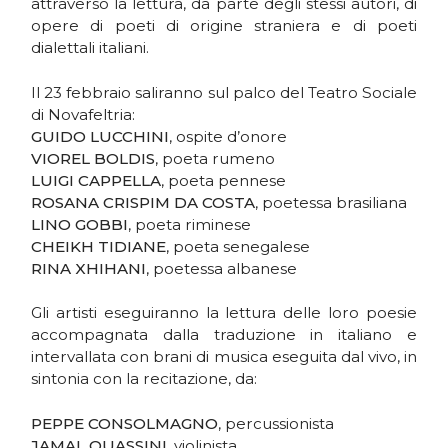
attraverso la lettura, da parte degli stessi autori, di
opere di poeti di origine straniera e di poeti
dialettali italiani.
Il 23 febbraio saliranno sul palco del Teatro Sociale
di Novafeltria:
GUIDO LUCCHINI
, ospite d’onore
VIOREL BOLDIS
, poeta rumeno
LUIGI CAPPELLA
, poeta pennese
ROSANA CRISPIM DA COSTA
, poetessa brasiliana
LINO GOBBI
, poeta riminese
CHEIKH TIDIANE
, poeta senegalese
RINA XHIHANI
, poetessa albanese
Gli artisti eseguiranno la lettura delle loro poesie
accompagnata dalla traduzione in italiano e
intervallata con brani di musica eseguita dal vivo, in
sintonia con la recitazione, da:
PEPPE CONSOLMAGNO
, percussionista
JAMAL OUASSINI
, violinista