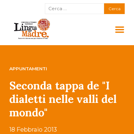
APPUNTAMENTI
Seconda tappa de "I
dialetti nelle valli del
mondo"
18 Febbraio 2013