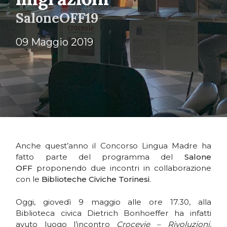
SaloneOFF19
09 Maggio 2019
Anche quest’anno il Concorso Lingua Madre ha
fatto parte del programma del
Salone
OFF
proponendo due incontri in collaborazione
con le
Biblioteche Civiche Torinesi
.
Oggi, giovedì 9 maggio alle ore 17.30, alla
Biblioteca civica Dietrich Bonhoeffer ha infatti
avuto luogo l’incontro
Crocevie – Rivoluzioni,