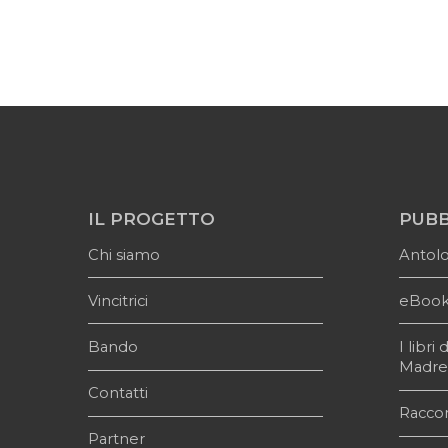
IL PROGETTO
PUBB
Chi siamo
Antol
Vincitrici
eBoo
Bando
I libr
Madr
Contatti
Raccon
Partner