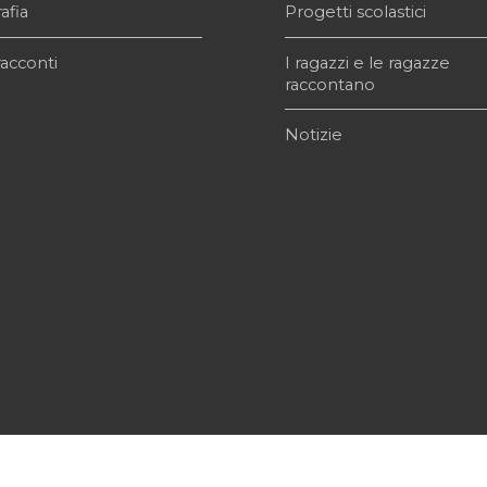
afia
Progetti scolastici
acconti
I ragazzi e le ragazze
raccontano
Notizie