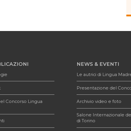
LICAZIONI
NEWS & EVENTI
ogie
Le autrici di Lingua Madr
k
Presentazione del Conc
i del Concorso Lingua
Archivio video e foto
e
Salone Internazionale de
ti
di Torino