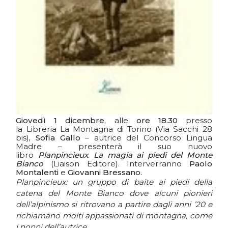
Giovedì 1 dicembre,
alle
ore 18.30
presso
la Libreria La Montagna di Torino (Via Sacchi 28
bis)
, Sofia Gallo
– autrice del Concorso Lingua
Madre – presenterà il suo nuovo
libro
Planpincieux
.
La magia ai piedi del Monte
Bianco
(Liaison Editore). Interverranno
Paolo
Montalenti
e
Giovanni Bressano.
Planpincieux: un gruppo di baite ai piedi della
catena del Monte Bianco dove alcuni pionieri
dell’alpinismo si ritrovano a partire dagli anni ’20 e
richiamano molti appassionati di montagna, come
i nonni dell’autrice.