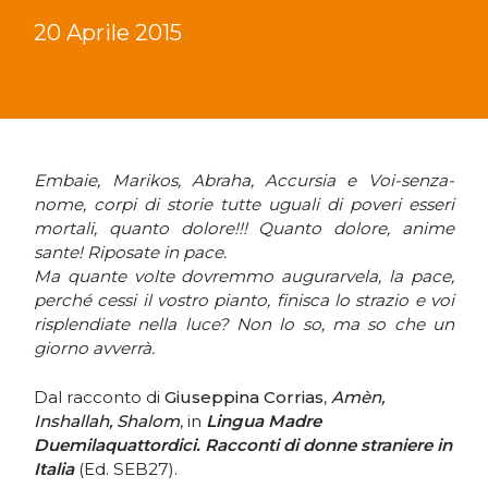
20 Aprile 2015
Embaie, Marikos, Abraha, Accursia e Voi-senza-
nome, corpi di storie tutte uguali di poveri esseri
mortali, quanto dolore!!! Quanto dolore, anime
sante! Riposate in pace.
Ma quante volte dovremmo augurarvela, la pace,
perché cessi il vostro pianto, finisca lo strazio e voi
risplendiate nella luce? Non lo so, ma so che un
giorno avverrà.
Dal racconto di
Giuseppina Corrias
,
Amèn,
Inshallah, Shalom
, in
Lingua Madre
Duemilaquattordici. Racconti di donne straniere in
Italia
(Ed. SEB27).