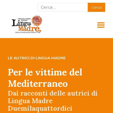
LE AUTRICI DI LINGUA MADRE
Per le vittime del
Mediterraneo
Dai racconti delle autrici di
Lingua Madre
Duemilaquattordici