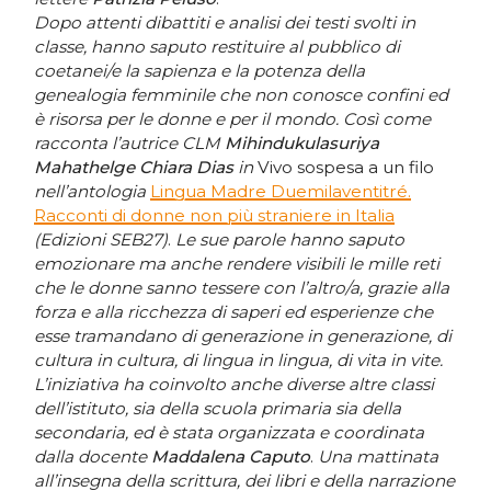
Dopo attenti dibattiti e analisi dei testi svolti in
classe, hanno saputo restituire al pubblico di
coetanei/e la sapienza e la potenza della
genealogia femminile che non conosce confini ed
è risorsa per le donne e per il mondo. Così come
racconta l’autrice CLM
Mihindukulasuriya
Mahathelge Chiara Dias
in
Vivo sospesa a un filo
nell’antologia
Lingua Madre Duemilaventitré.
Racconti di donne non più straniere in Italia
(Edizioni SEB27)
.
Le sue parole hanno saputo
emozionare ma anche rendere visibili le mille reti
che le donne sanno tessere con l’altro/a, grazie alla
forza e alla ricchezza di saperi ed esperienze che
esse tramandano di generazione in generazione, di
cultura in cultura, di lingua in lingua, di vita in vite.
L’iniziativa ha coinvolto anche diverse altre classi
dell’istituto, sia della scuola primaria sia della
secondaria, ed è stata organizzata e coordinata
dalla docente
Maddalena Caputo
.
Una mattinata
all’insegna della scrittura, dei libri e della narrazione