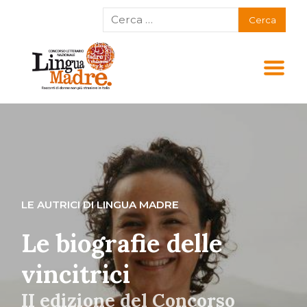
LE AUTRICI DI LINGUA MADRE
Le biografie delle
vincitrici
II edizione del Concorso