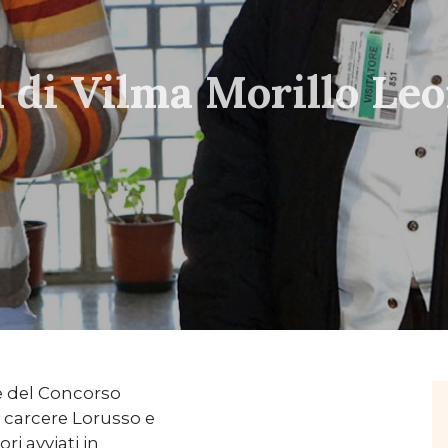
 di Vilma Morillo Le
ce del Concorso
 carcere Lorusso e
ri avviati in