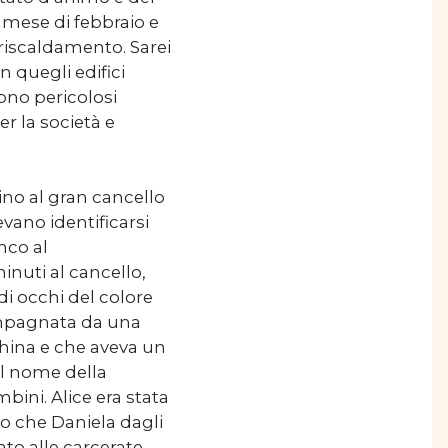
 mese di febbraio e
riscaldamento. Sarei
n quegli edifici
ono pericolosi
r la società e
cino al gran cancello
vano identificarsi
nco al
nuti al cancello,
di occhi del colore
compagnata da una
china e che aveva un
il nome della
ini. Alice era stata
ro che Daniela dagli
to alle carcerate.