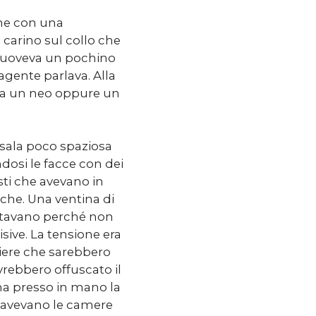
eme con una
carino sul collo che
muoveva un pochino
’agente parlava. Alla
era un neo oppure un
 sala poco spaziosa
dosi le facce con dei
isti che avevano in
che. Una ventina di
stavano perché non
sive. La tensione era
oniere che sarebbero
vrebbero offuscato il
 ha presso in mano la
e avevano le camere