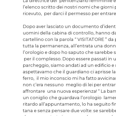
La direttrice del penitenziario femminile e
l’elenco scritto dei nostri nomi che giorni
ricevuto, per darci il permesso per entrare
Dopo aver lasciato un documento d’identi
uomini della cabina di controllo, hanno 
cartellino con la parola “ VISITATORE ” da p
tutta la permanenza, all’entrata una don
l’orologio e dopo ho saputo che sarebbe s
per il complesso. Dopo essere passati in u
parcheggio, siamo andati ad un edificio 
aspettavamo che il guardiano ci aprisse la
ferro, il mio inconscio mi ha fatto avvicin
non c’era nessuno meglio di lei per entra
affrontare una nuova esperienza! “ La b
un coniglio che guardava l’orologio lame
ritardo all’appuntamento, lo ha seguito fin
tana e senza pensare due volte: se sarebbe