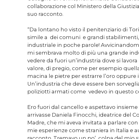
collaborazione col Ministero della Giustizia.
suo racconto.
“Da lontano ho visto il penitenziario di To
simile a dei comuni e grandi stabiliment
industriale in poche parole! Avvicinandomi
mi sembrava molto di più una grande indu
vedere da fuori un’industria dove si lavor
valore, di pregio, come per esempio quell
macina le pietre per estrarre l’oro oppure 
Un’industria che deve essere ben sorveglia
poliziotti armati come vedevo in questo 
Ero fuori dal cancello e aspettavo insiem
arrivasse Daniela Finocchi, ideatrice del 
Madre, che mi aveva invitata a parlare con 
mie esperienze come straniera in Italia e a
racconto. Tremavo un po’, colpa del mio s