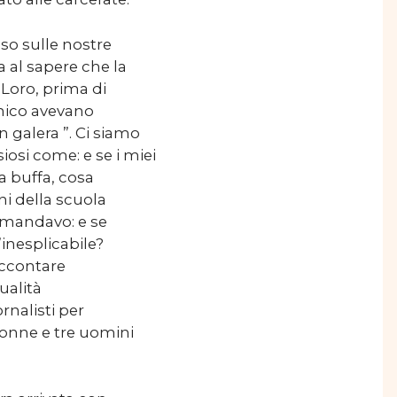
so sulle nostre
a al sapere che la
Loro, prima di
onico avevano
 galera ”. Ci siamo
osi come: e se i miei
 buffa, cosa
i della scuola
domandavo: e se
inesplicabile?
accontare
ualità
rnalisti per
donne e tre uomini