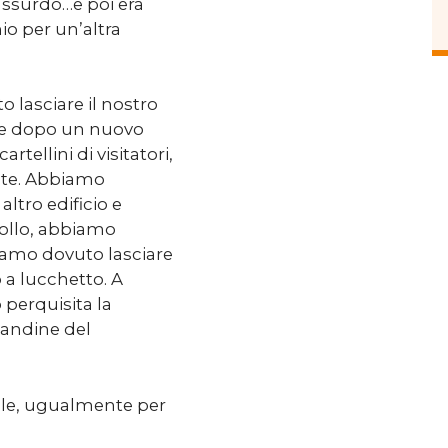
assurdo…e poi era
io per un’altra
o lasciare il nostro
o e dopo un nuovo
rtellini di visitatori,
cite. Abbiamo
ltro edificio e
rollo, abbiamo
biamo dovuto lasciare
 a lucchetto. A
perquisita la
ocandine del
cile, ugualmente per