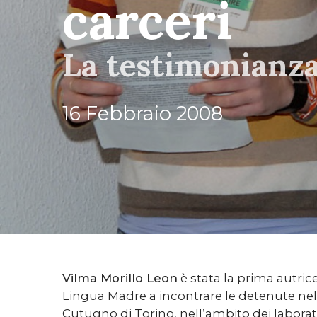
carceri
La testimonianza
16 Febbraio 2008
Vilma Morillo Leon
è stata la prima autri
Lingua Madre a incontrare le detenute nel
Cutugno di Torino, nell’ambito dei laborato