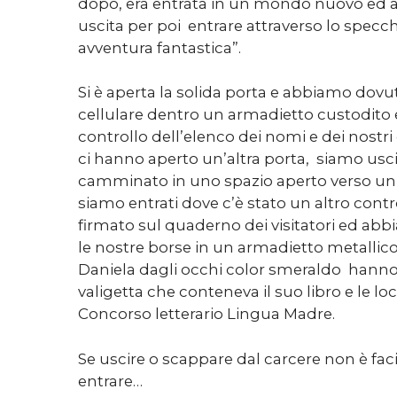
dopo, era entrata in un mondo nuovo ed 
uscita per poi entrare attraverso lo specch
avventura fantastica”.
Si è aperta la solida porta e abbiamo dovut
cellulare dentro un armadietto custodit
controllo dell’elenco dei nomi e dei nostri ca
ci hanno aperto un’altra porta, siamo us
camminato in uno spazio aperto verso un a
siamo entrati dove c’è stato un altro cont
firmato sul quaderno dei visitatori ed ab
le nostre borse in un armadietto metallico
Daniela dagli occhi color smeraldo hanno 
valigetta che conteneva il suo libro e le l
Concorso letterario Lingua Madre.
Se uscire o scappare dal carcere non è fa
entrare…