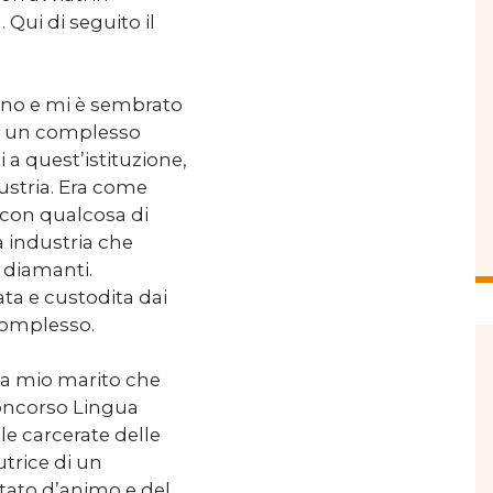
 Qui di seguito il
rino e mi è sembrato
i, un complesso
 a quest’istituzione,
stria. Era come
a con qualcosa di
a industria che
i diamanti.
ta e custodita dai
complesso.
e a mio marito che
Concorso Lingua
le carcerate delle
utrice di un
tato d’animo e del