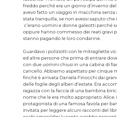
freddo perché era un giorno d’inverno del
avevo fatto un viaggio in macchina senza 
stata tranquilla, se non avessi saputo che i
c’erano uomini e donne galeotti perché s
oppure hanno commesso dei reati gravi pe
stanno pagando le loro condanne.
Guardavo i poliziotti con le mitragliette vi
ed altre persone che prima di entrare dove
con due uomini chiusi in una cabina di fia
cancello. Abbiamo aspettato per cinque mi
finché è arrivata Daniela Finocchi dai gran
delle foglie degli alberi d’estate. Era ac
ragazza con la faccia di una bambina biri
nome che le era molto appropriato: Alice; 
protagonista di una famosa favola per bamb
invitata per leggere alcuni racconti del lib
occhi smeraldini lucente avrebbe presenta