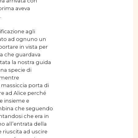
ra arrivata con
 prima aveva
.
ficazione agli
dato ad ognuno un
ortare in vista per
na che guardava
tata la nostra guida
na specie di
e mentre
 massiccia porta di
are ad Alice perché
re insieme e
ambina che seguendo
ntandosi che era in
o all’entrata della
 riuscita ad uscire