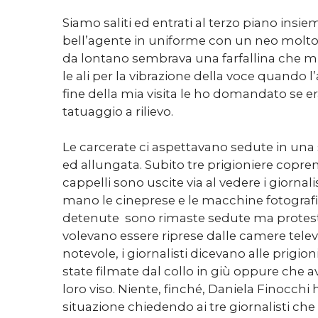
Siamo saliti ed entrati al terzo piano insi
bell’agente in uniforme con un neo molto 
da lontano sembrava una farfallina che 
le ali per la vibrazione della voce quando l
fine della mia visita le ho domandato se 
tatuaggio a rilievo.
Le carcerate ci aspettavano sedute in una
ed allungata. Subito tre prigioniere copren
cappelli sono uscite via al vedere i giornal
mano le cineprese e le macchine fotografi
detenute sono rimaste sedute ma prote
volevano essere riprese dalle camere televi
notevole, i giornalisti dicevano alle prigi
state filmate dal collo in giù oppure che a
loro viso. Niente, finché, Daniela Finocchi
situazione chiedendo ai tre giornalisti ch