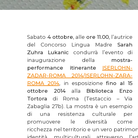
Sabato
4 ottobre
, alle
ore 11.00
, l’autrice
del Concorso Lingua Madre
Sarah
Zuhra Lukanic
condurrà l’evento di
inaugurazione della
mostra-
performance itinerante
ISERLOHN-
ZADAR-ROMA 2014/ISERLOHN-ZARA-
ROMA 2014
, in esposizione
fino al 15
ottobre 2014
alla
Biblioteca Enzo
Tortora
di Roma (Testaccio – Via
Zabaglia 27b). La mostra è un esempio
di una resistenza culturale per
promuovere le diversità come
ricchezza nel territorio e un vero patrimo
identità multiculturali attraverso l’