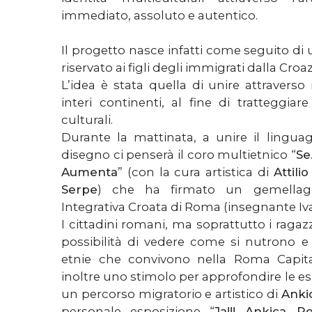
immediato, assoluto e autentico.
Il progetto nasce infatti come seguito di 
riservato ai figli degli immigrati dalla Croa
L’idea è stata quella di unire attraverso 
interi continenti, al fine di trattegg
culturali.
Durante la mattinata, a unire il lingua
disegno ci penserà il coro multietnico “
Se
Aumenta
” (con la cura artistica di
Attili
Serpe
) che ha firmato un gemellag
Integrativa Croata di Roma (insegnante Iv
I cittadini romani, ma soprattutto i ragaz
possibilità di vedere come si nutrono e 
etnie che convivono nella Roma Capital
inoltre uno stimolo per approfondire le es
un percorso migratorio e artistico di
Anki
personale esposizione “
Ja!!! Ankica Pe