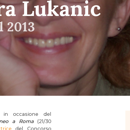
ra Lukanic
l 2013
, in occasione del
raneo a Roma
(21/30
rice
del Concorso