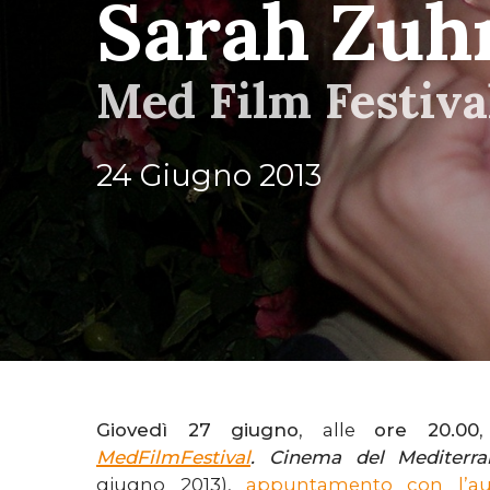
Sarah Zuh
Med Film Festiva
24 Giugno 2013
Giovedì 27 giugno
, alle
ore 20.00
MedFilmFestival
. Cinema del Mediter
giugno 2013),
appuntamento con l’aut