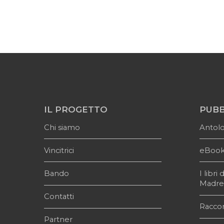
IL PROGETTO
PUBB
Chi siamo
Antol
Vincitrici
eBoo
Bando
I libr
Madr
Contatti
Raccon
Partner