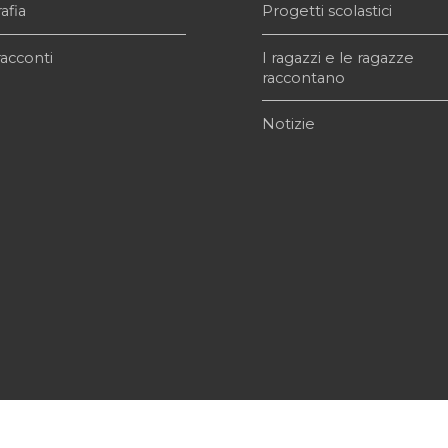
afia
Progetti scolastici
acconti
I ragazzi e le ragazze
raccontano
Notizie