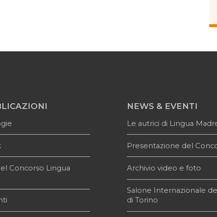
LICAZIONI
NEWS & EVENTI
ogie
Le autrici di Lingua Madr
k
Presentazione del Conc
i del Concorso Lingua
Archivio video e foto
e
Salone Internazionale de
ti
di Torino