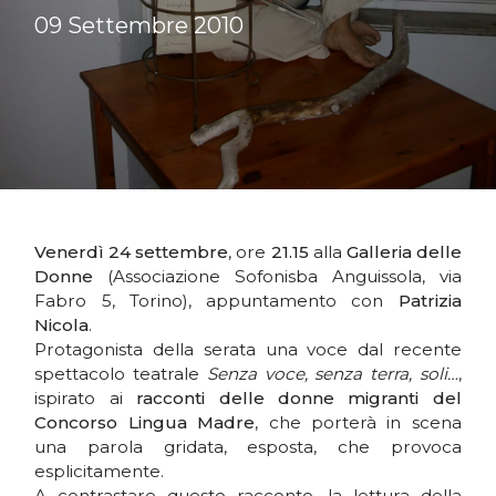
09 Settembre 2010
Venerdì 24 settembre
, ore
21.15
alla
Galleria delle
Donne
(Associazione Sofonisba Anguissola, via
Fabro 5, Torino), appuntamento con
Patrizia
Nicola
.
Protagonista della serata una voce dal recente
spettacolo teatrale
Senza voce, senza terra, soli…
,
ispirato ai
racconti delle donne migranti del
Concorso Lingua Madre
, che porterà in scena
una parola gridata, esposta, che provoca
esplicitamente.
A contrastare questo racconto, la lettura della