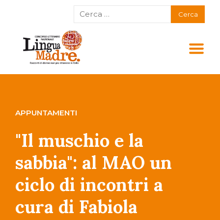
APPUNTAMENTI
"Il muschio e la
sabbia": al MAO un
ciclo di incontri a
cura di Fabiola