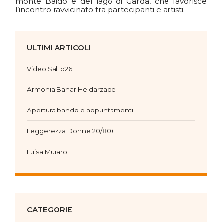
monte Baldo e del lago di Garda, che favorisce
l’incontro ravvicinato tra partecipanti e artisti.
ULTIMI ARTICOLI
Video SalTo26
Armonia Bahar Heidarzade
Apertura bando e appuntamenti
Leggerezza Donne 20/80+
Luisa Muraro
CATEGORIE