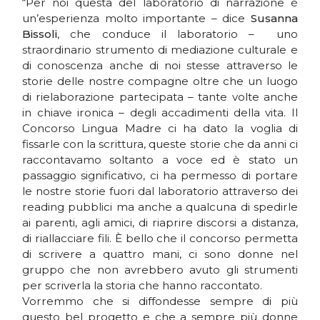
“Per noi questa del laboratorio di narrazione è
un’esperienza molto importante – dice
Susanna
Bissoli
, che conduce il laboratorio – uno
straordinario strumento di mediazione culturale e
di conoscenza anche di noi stesse attraverso le
storie delle nostre compagne oltre che un luogo
di rielaborazione partecipata – tante volte anche
in chiave ironica – degli accadimenti della vita. Il
Concorso Lingua Madre ci ha dato la voglia di
fissarle con la scrittura, queste storie che da anni ci
raccontavamo soltanto a voce ed è stato un
passaggio significativo, ci ha permesso di portare
le nostre storie fuori dal laboratorio attraverso dei
reading pubblici ma anche a qualcuna di spedirle
ai parenti, agli amici, di riaprire discorsi a distanza,
di riallacciare fili. È bello che il concorso permetta
di scrivere a quattro mani, ci sono donne nel
gruppo che non avrebbero avuto gli strumenti
per scriverla la storia che hanno raccontato.
Vorremmo che si diffondesse sempre di più
questo bel progetto e che a sempre più donne