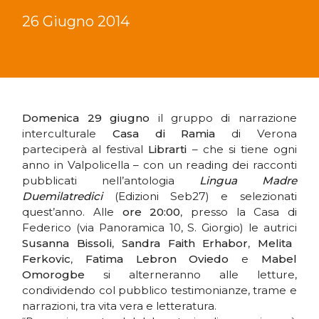
26 Giugno 2014
Domenica 29 giugno
il gruppo di narrazione
interculturale
Casa di Ramia
di Verona
parteciperà al festival
Librarti
– che si tiene ogni
anno in Valpolicella – con un reading dei racconti
pubblicati nell’antologia
Lingua Madre
Duemilatredici
(Edizioni Seb27) e selezionati
quest’anno. Alle
ore 20:00
, presso la Casa di
Federico (via Panoramica 10, S. Giorgio) le autrici
Susanna Bissoli
,
Sandra Faith Erhabor
,
Melita
Ferkovic
,
Fatima Lebron Oviedo
e
Mabel
Omorogbe
si alterneranno alle letture,
condividendo col pubblico testimonianze, trame e
narrazioni, tra vita vera e letteratura.