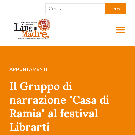
APPUNTAMENTI
Il Gruppo di
narrazione "Casa di
Ramia" al festival
Librarti