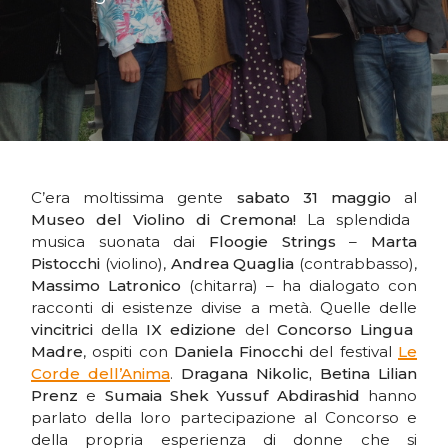
C’era moltissima gente
sabato 31 maggio
al
Museo del Violino di Cremona!
La splendida
musica suonata dai
Floogie Strings
–
Marta
Pistocchi
(violino),
Andrea Quaglia
(contrabbasso),
Massimo Latronico
(chitarra) – ha dialogato con
racconti di esistenze divise a metà. Quelle delle
vincitrici
della
IX edizione
del
Concorso Lingua
Madre
, ospiti con
Daniela Finocchi
del festival
Le
Corde dell’Anima
.
Dragana Nikolic, Betina Lilian
Prenz
e
Sumaia Shek Yussuf Abdirashid
hanno
parlato della loro partecipazione al Concorso e
della propria esperienza di donne che si