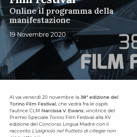
Online il programma della
manifestazione
19 Novembre 2020
Al via venerdì 20 novembre la
38ª edizione del
Torino Film Festival
, che vedrà fra le ospiti
l’autrice CLM
Narcissa V. Ewans
, vincitrice del
Premio Speciale Torino Film Festival alla XV
edizione del Concorso Lingua Madre con il
racconto
L’usignolo nel frutteto di ciliegie non