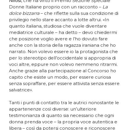
Nifosi
, che ha vinto il Premio Sezione Speciale
Donne Italiane proprio con un racconto –
La
dolce bizzarra
– che riflette sulla sua condizione di
privilegio nello stare accanto a lotte altrui. «In
quanto italiana, studiosa che vuole diventare
mediatrice culturale – ha detto – devo chiedermi
che posizione voglio avere e l’ho dovuto fare
anche con la storia della ragazza iraniana che ho
narrato. Non volevo essere io la protagonista che
per lo stereotipo dell’occidentale si appropria di
voci altre, eppure non volevo nemmeno ritrarmi.
Anche grazie alla partecipazione al Concorso ho
capito che esiste un modo, per essere curiosa
senza sopraffare, per essere attivista senza essere
salvatrice».
Tanti i punti di contatto tra le autrici nonostante le
appartenenze così diverse: un’ulteriore
testimonianza di quanto sia necessario che ogni
donna prenda voce – la propria voce autentica e
libera – così da potersi conoscere e riconoscere