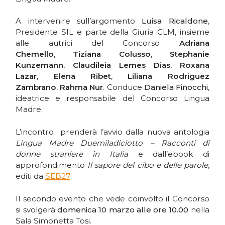
A intervenire sull’argomento
Luisa Ricaldone
,
Presidente SIL e parte della Giuria CLM, insieme
alle autrici del Concorso
Adriana
Chemello
,
Tiziana Colusso
,
Stephanie
Kunzemann
,
Claudileia Lemes Dias
,
Roxana
Lazar
,
Elena Ribet
,
Liliana Rodriguez
Zambrano
,
Rahma Nur
. Conduce
Daniela Finocchi
,
ideatrice e responsabile del Concorso Lingua
Madre.
L’incontro prenderà l’avvio dalla nuova antologia
Lingua Madre Duemiladiciotto – Racconti di
donne straniere in Italia
e dall’ebook di
approfondimento
Il sapore del cibo e delle parole
,
editi da
SEB27
.
Il secondo evento che vede coinvolto il Concorso
si svolgerà
domenica 10 marzo alle ore 10.00
nella
Sala Simonetta Tosi.