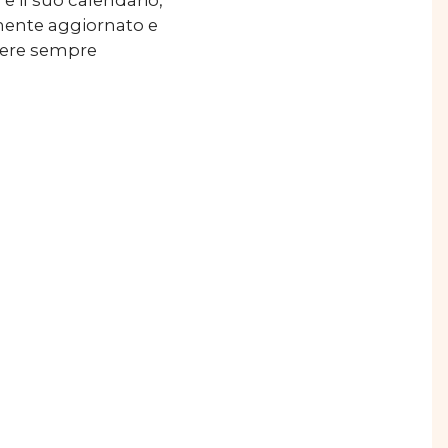
e il suo calendario,
mente aggiornato e
anere sempre