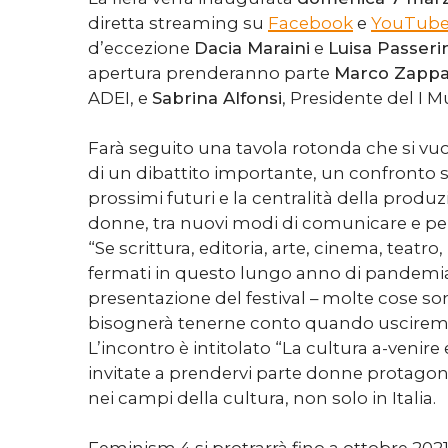
diretta streaming su
Facebook
e
YouTub
d’eccezione
Dacia Maraini
e
Luisa Passeri
apertura prenderanno parte
Marco Zappa
ADEI, e
Sabrina Alfonsi
, Presidente del I 
Farà seguito una tavola rotonda che si vuol
di un dibattito importante, un confronto s
prossimi futuri e la centralità della produz
donne, tra nuovi modi di comunicare e pen
“Se scrittura, editoria, arte, cinema, teatr
fermati in questo lungo anno di pandemia 
presentazione del festival – molte cose s
bisognerà tenerne conto quando usciremo
L’incontro è intitolato “La cultura a-venire
invitate a prendervi parte donne protagon
nei campi della cultura, non solo in Italia.