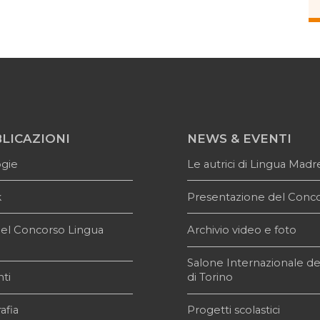
LICAZIONI
NEWS & EVENTI
ogie
Le autrici di Lingua Madr
k
Presentazione del Conc
i del Concorso Lingua
Archivio video e foto
e
Salone Internazionale de
ti
di Torino
afia
Progetti scolastici