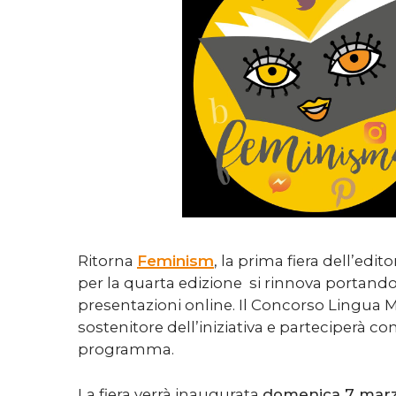
Ritorna
Feminism
, la prima fiera dell’edit
per la quarta edizione si rinnova portando 
presentazioni online. Il Concorso Lingua M
sostenitore dell’iniziativa e parteciperà con 
programma.
La fiera verrà inaugurata
domenica 7 marzo