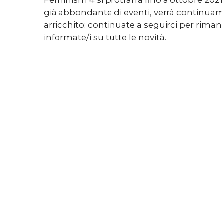
Feminism 4 si protrarrà fino a ottobre 2021 
già abbondante di eventi, verrà continua
arricchito: continuate a seguirci per rim
informate/i su tutte le novità.