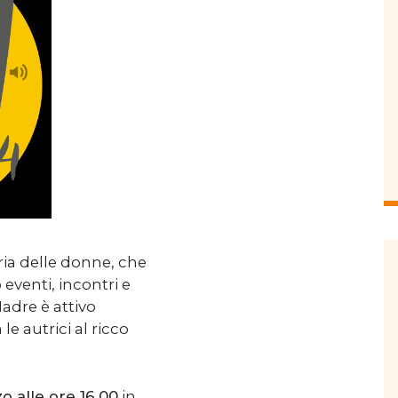
oria delle donne, che
eventi, incontri e
adre è attivo
le autrici al ricco
 alle ore 16.00
in