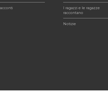
acconti
I ragazzi e le ragazze
raccontano
Notizie