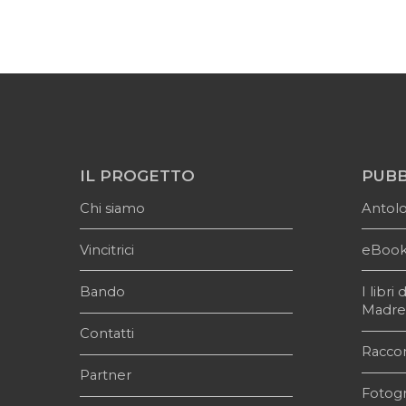
IL PROGETTO
PUBB
Chi siamo
Antol
Vincitrici
eBoo
Bando
I libr
Madr
Contatti
Raccon
Partner
Fotogr