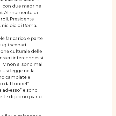
e
, con due madrine
ni
. Al momento di
roli
, Presidente
Municipio di Roma.
e far carico e parte
ugli scenari
ione culturale delle
sieri interconnessi.
o, TV non si sono mai
– si legge nella
ono cambiate e
 dal tunnel”.
 e ad-esso” e sono
iste di primo piano