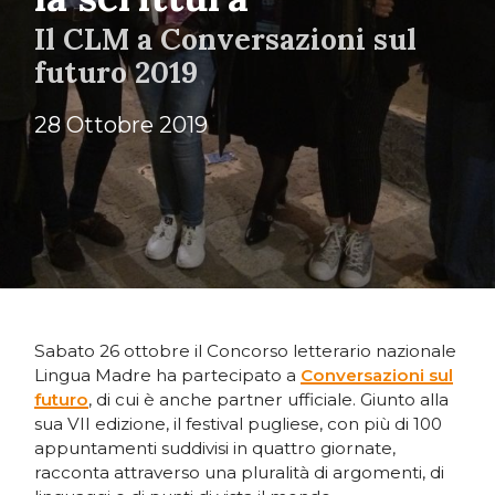
Il CLM a Conversazioni sul
futuro 2019
28 Ottobre 2019
Sabato 26 ottobre il Concorso letterario nazionale
Lingua Madre ha partecipato a
Conversazioni sul
futuro
, di cui è anche partner ufficiale. Giunto alla
sua VII edizione, il festival pugliese, con più di 100
appuntamenti suddivisi in quattro giornate,
racconta attraverso una pluralità di argomenti, di