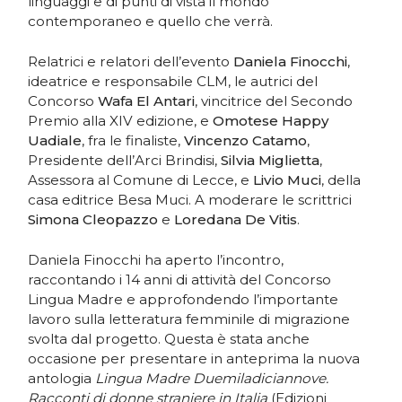
linguaggi e di punti di vista il mondo
contemporaneo e quello che verrà.
Relatrici e relatori dell’evento
Daniela Finocchi
,
ideatrice e responsabile CLM, le autrici del
Concorso
Wafa El Antari
, vincitrice del Secondo
Premio alla XIV edizione, e
Omotese Happy
Uadiale
, fra le finaliste,
Vincenzo Catamo
,
Presidente dell’Arci Brindisi,
Silvia Miglietta
,
Assessora al Comune di Lecce, e
Livio Muci
, della
casa editrice Besa Muci. A moderare le scrittrici
Simona Cleopazzo
e
Loredana De Vitis
.
Daniela Finocchi ha aperto l’incontro,
raccontando i 14 anni di attività del Concorso
Lingua Madre e approfondendo l’importante
lavoro sulla letteratura femminile di migrazione
svolta dal progetto. Questa è stata anche
occasione per presentare in anteprima la nuova
antologia
Lingua Madre Duemiladiciannove.
Racconti di donne straniere in Italia
(Edizioni