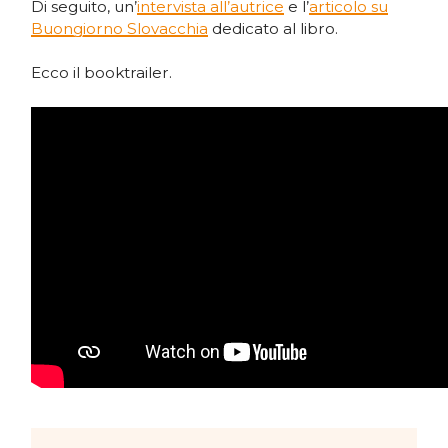
Di seguito, un’
intervista all’autrice
e l’
articolo su
Buongiorno Slovacchia
dedicato al libro.
Ecco il booktrailer.