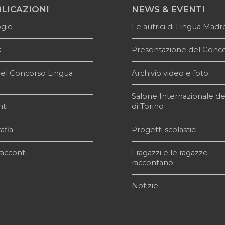
LICAZIONI
NEWS & EVENTI
ogie
Le autrici di Lingua Madr
k
Presentazione del Conc
i del Concorso Lingua
Archivio video e foto
e
Salone Internazionale de
ti
di Torino
afia
Progetti scolastici
acconti
I ragazzi e le ragazze
raccontano
Notizie