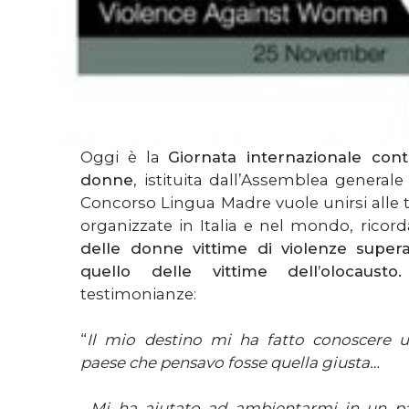
Oggi è la
Giornata internazionale cont
donne
, istituita dall’Assemblea generale
Concorso Lingua Madre vuole unirsi alle 
organizzate in Italia e nel mondo, rico
delle donne vittime di violenze super
quello delle vittime dell’olocaust
testimonianze:
“
Il mio destino mi ha fatto conoscere 
paese che pensavo fosse quella giusta…
…Mi ha aiutato ad ambientarmi in un p