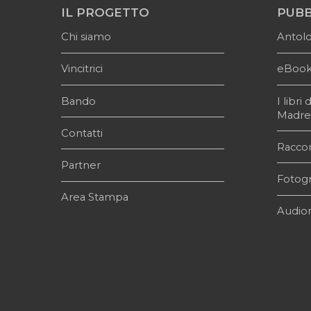
IL PROGETTO
PUBB
Chi siamo
Antol
Vincitrici
eBoo
Bando
I libr
Madr
Contatti
Raccon
Partner
Fotogr
Area Stampa
Audior