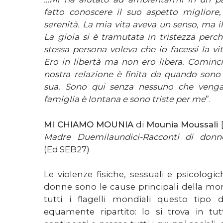
fatto conoscere il suo aspetto miglior
serenità. La mia vita aveva un senso, ma i
La gioia si è tramutata in tristezza perc
stessa persona voleva che io facessi la vi
Ero in libertà ma non ero libera.
Comincia
nostra relazione è finita da quando sono
sua.
Sono qui senza nessuno che venga
famiglia è lontana e sono triste per me
”.
MI CHIAMO MOUNIA
di
Mounia Moussali
Madre Duemilaundici-Racconti di donne 
(Ed.SEB27)
Le violenze fisiche, sessuali e psicolog
donne sono le cause principali della mor
tutti i flagelli mondiali questo tipo 
equamente ripartito: lo si trova in tutt