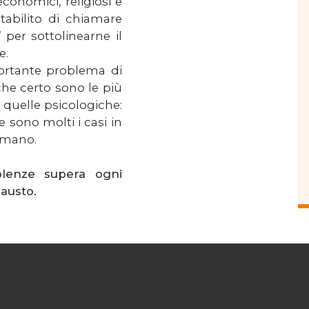
economici, religiosi e
stabilito di chiamare
 per sottolinearne il
e.
ortante problema di
 che certo sono le più
 quelle psicologiche:
e sono molti i casi in
ommano.
olenze supera ogni
causto.