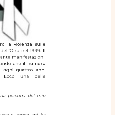
ro la violenza sulle
 dell’Onu nel 1999. Il
tante manifestazioni,
rdando che
i
l numero
a ogni quattro anni
o.
Ecco una delle
una persona del mio
aese europeo, mi ha