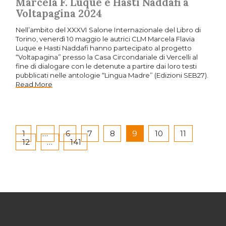
Marcela F. Luque e Hasti Naddafi a
Voltapagina 2024
Nell’ambito del XXXVI Salone Internazionale del Libro di
Torino, venerdì 10 maggio le autrici CLM Marcela Flavia
Luque e Hasti Naddafi hanno partecipato al progetto
“Voltapagina” presso la Casa Circondariale di Vercelli al
fine di dialogare con le detenute a partire dai loro testi
pubblicati nelle antologie “Lingua Madre” (Edizioni SEB27).
Read More
1
…
6
7
8
9
10
11
12
…
141