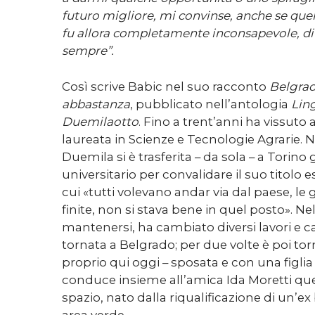
futuro migliore, mi convinse, anche se que
fu allora completamente inconsapevole, d
sempre”.
Così scrive Babic nel suo racconto
Belgra
abbastanza
, pubblicato nell’antologia
Lin
Duemilaotto
. Fino a trent’anni ha vissuto 
laureata in Scienze e Tecnologie Agrarie. N
Duemila si è trasferita – da sola – a Torino g
universitario per convalidare il suo titolo 
cui «tutti volevano andar via dal paese, l
finite, non si stava bene in quel posto». N
mantenersi, ha cambiato diversi lavori e ca
tornata a Belgrado; per due volte è poi tor
proprio qui oggi – sposata e con una figli
conduce insieme all’amica Ida Moretti qu
spazio, nato dalla riqualificazione di un’ex 
area verde.