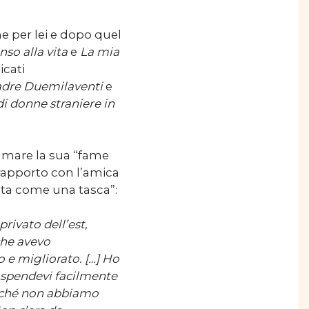
e per lei e dopo quel
nso alla vita
e
La mia
icati
dre Duemilaventi
e
 donne straniere in
lmare la sua “fame
 rapporto con l’amica
ota come una tasca”:
rivato dell’est,
che avevo
to e migliorato.
[…] Ho
, spendevi facilmente
 perché non abbiamo