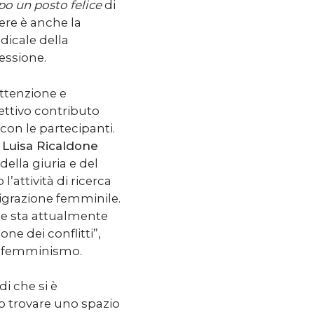
rpo un posto felice
di
re è anche la
adicale della
essione.
attenzione e
ttivo contributo
 con le partecipanti.
e
Luisa Ricaldone
della giuria e del
’attività di ricerca
migrazione femminile.
che sta attualmente
ne dei conflitti”,
ecofemminismo.
i che si è
to trovare uno spazio