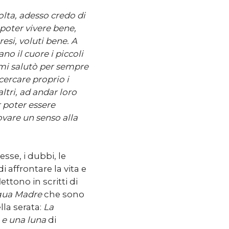
olta, adesso credo di
 poter vivere bene,
resi, voluti bene. A
no il cuore i piccoli
 mi salutò per sempre
cercare proprio i
ltri, ad andar loro
 poter essere
ovare un senso alla
esse, i dubbi, le
i affrontare la vita e
ettono in scritti di
gua Madre
che sono
lla serata:
La
 e una luna
di