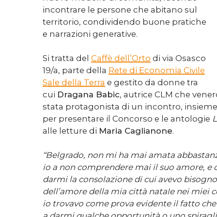
incontrare le persone che abitano sul
territorio, condividendo buone pratiche
e narrazioni generative.
Si tratta del
Caffè dell’Orto
di via Osasco
19/a, parte della
Rete di Economia Civile
Sale della Terra
e gestito da donne tra
cui
Dragana Babic
, autrice CLM che vener
stata protagonista di un incontro, insiem
per presentare il Concorso e le antologie
alle letture di
Maria Caglianone
.
“Belgrado, non mi ha mai amata abbastanz
io a non comprendere mai il suo amore, e co
darmi la consolazione di cui avevo bisogn
dell’amore della mia città natale nei miei c
io trovavo come prova evidente il fatto che
a darmi qualche opportunità o uno spiragli