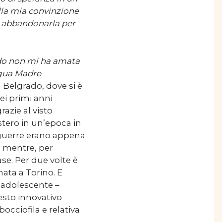
lla mia convinzione
i abbandonarla per
do non mi ha amata
gua Madre
a Belgrado, dove si è
ei primi anni
razie al visto
estero in un’epoca in
e guerre erano appena
el mentre, per
se. Per due volte è
nata a Torino. E
a adolescente –
esto innovativo
bocciofila e relativa