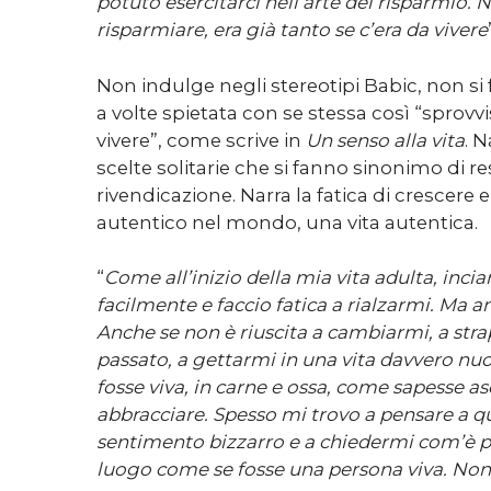
potuto esercitarci nell’arte del risparmio. 
risparmiare, era già tanto se c’era da vivere
Non indulge negli stereotipi Babic, non si 
a volte spietata con se stessa così “sprovvis
vivere”, come scrive in
Un senso alla vita
. N
scelte solitarie che si fanno sinonimo di re
rivendicazione. Narra la fatica di crescere 
autentico nel mondo, una vita autentica.
“
Come all’inizio della mia vita adulta, inc
facilmente e faccio fatica a rialzarmi. Ma 
Anche se non è riuscita a cambiarmi, a str
passato, a gettarmi in una vita davvero n
fosse viva, in carne e ossa, come sapesse as
abbracciare. Spesso mi trovo a pensare a 
sentimento bizzarro e a chiedermi com’è p
luogo come se fosse una persona viva. Non 