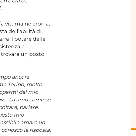
Non c’era da
”.
fa vittima né eroina,
ta dell’abilità di
arra il potere delle
sistenza e
e trovare un posto
iampo ancora
amo Torino, molto.
apparmi dal mio
uova. La amo come se
coltare, parlare,
questo mio
ossibile amare un
conosco la risposta.