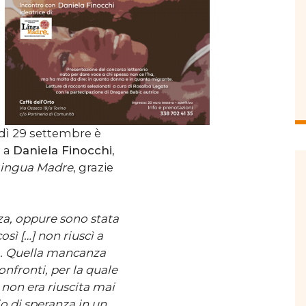
dì 29 settembre è
e a
Daniela Finocchi
,
Lingua Madre
, grazie
a, oppure sono stata
sì […] non riuscì a
o. Quella mancanza
onfronti, per la quale
 non era riuscita mai
o di speranza in un