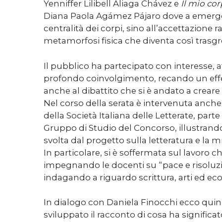
Yenniffer Lilibell Aliaga Chávez e
Il mio co
Diana Paola Agámez Pájaro dove a emerge
centralità dei corpi, sino all’accettazione r
metamorfosi fisica che diventa così trasgr
Il pubblico ha partecipato con interesse, 
profondo coinvolgimento, recando un effe
anche al dibattito che si è andato a creare
Nel corso della serata è intervenuta anch
della Società Italiana delle Letterate, parte 
Gruppo di Studio del Concorso, illustrando l
svolta dal progetto sulla letteratura e la 
In particolare, si è soffermata sul lavoro 
impegnando le docenti su “pace e risoluzio
indagando a riguardo scrittura, arti ed 
In dialogo con Daniela Finocchi ecco quind
sviluppato il racconto di cosa ha significa