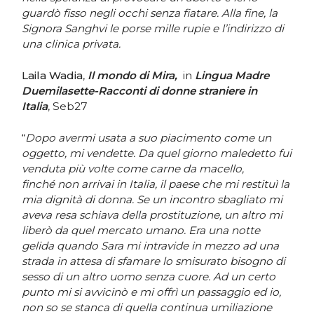
guardò fisso negli occhi senza fiatare. Alla fine, la
Signora Sanghvi le porse mille rupie e l’indirizzo di
una clinica privata.
Laila Wadia
,
Il mondo di Mira,
in
Lingua Madre
Duemilasette-Racconti di donne straniere in
Italia
, Seb27
“
Dopo avermi usata a suo piacimento come un
oggetto, mi vendette. Da quel giorno maledetto fui
venduta più volte come carne da macello,
finché non arrivai in Italia, il paese che mi restituì la
mia dignità di donna. Se un incontro sbagliato mi
aveva resa schiava della prostituzione, un altro mi
liberò da quel mercato umano. Era una notte
gelida quando Sara mi intravide in mezzo ad una
strada in attesa di sfamare lo smisurato bisogno di
sesso di un altro uomo senza cuore. Ad un certo
punto mi si avvicinò e mi offrì un passaggio ed io,
non so se stanca di quella continua umiliazione