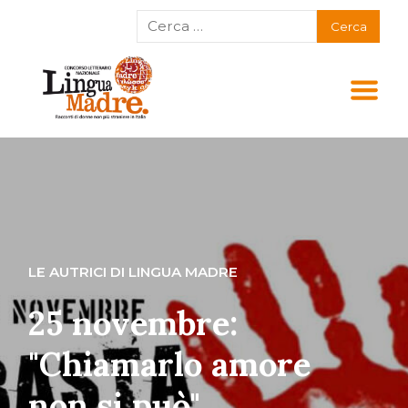
LE AUTRICI DI LINGUA MADRE
25 novembre:
"Chiamarlo amore
non si può"