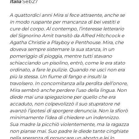
Italia
Seb27
A quattordici anni Mira si fece attraente, anche se
in modo ruspante per mancanza di bei vestiti e
cure del corpo. Al contempo, l’interesse letterario
del Signorino Amit transitò da Alfred Hitchcock e
Agatha Christie a Playboy e Penthouse. Mira, che
doveva sempre sistemare la sua stanza, in un
pomeriggio di pioggia, mentre tutti stavano
schiacciando un pisolino, entrò, come le era stato
ordinato, a fare le pulizie. Quando ne uscì non era
più la stessa. Un fiume di fango e insulti la
travolsero. In concomitanza alla perdita dell’onore,
Mira sembrò anche perdere l’uso della lingua. Non
diede mai una spiegazione per quello che era
accaduto, non colpevolizzò il suo stupratore né
avanzò l’ipotesi di sporgere denuncia. Non la sfiorò
minimamente l’idea di chiedere un indennizzo.
Sua madre la picchiò violentemente, ma la ragazza
non pianse mai. Suo padre le diede tante cinghiate
nella speranza di provocare un aborto e lei lo