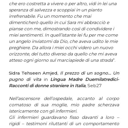
che ero costretta a vivere o per altro, vidi in lei una
speranza di salvezza e scoppiai in un pianto
irrefrenabile. Fu un momento che mai
dimenticherò quello in cui Sara mi abbracciò e
pianse con me, dimostrando così di condividere i
miei sentimenti. In quell’istante lei fu per me come
un angelo inviatomi da Dio, che aveva udito le mie
preghiere. Da allora i miei occhi videro un nuovo
orizzonte, del tutto diverso da quello che mi aveva
atteso ogni giorno sul marciapiede di una strada
”.
Sidra Tehseen Amjed,
Il prezzo di un sogno… Un
pugno di vita
in
Lingua Madre Duemilatredici-
Racconti di donne straniere in Italia
,
Seb27
Nell’ascensore dell’ospedale, accanto al corpo
comatoso di sua moglie, mio padre scherzava
istericamente con gli infermieri.
Gli infermieri guardavano fisso davanti a loro –
rigidi – testimoni riluttanti di un comportamento