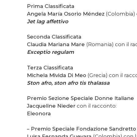
Prima Classificata
Angela María Osorio Méndez
(Colombia) c
Jet lag affettivo
Seconda Classificata
Claudia Mariana Mare
(Romania) con il ra
Exceptio regulam
Terza Classificata
Michela Mivida Di Meo
(Grecia) con il racc
Ston afro, ston afro tis thalassa
Premio Sezione Speciale Donne Italiane
Jacqueline Nieder
con il racconto:
Eleonora
– Premio Speciale Fondazione Sandret
Luisa Fernanda Guevara
(Colombia) con la