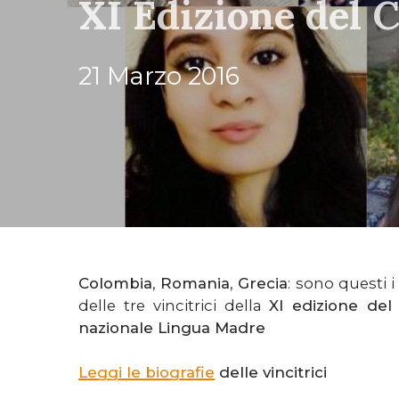
XI Edizione del
21 Marzo 2016
Colombia
,
Romania
,
Grecia
:
sono questi i
delle tre vincitrici della
XI edizione del
nazionale Lingua Madre
Leggi le biografie
delle vincitrici