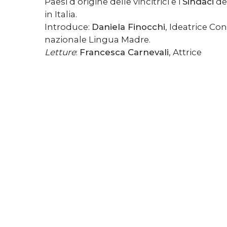
Paesi d’origine delle vincitrici e i
Sindaci
del
in Italia.
Introduce:
Daniela Finocchi
, Ideatrice Con
nazionale Lingua Madre.
Letture
:
Francesca Carnevali
, Attrice