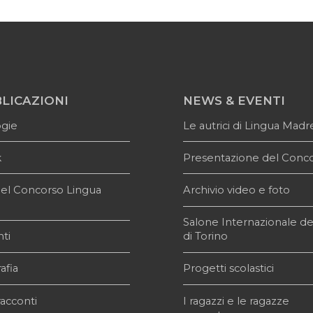
LICAZIONI
NEWS & EVENTI
ogie
Le autrici di Lingua Madr
k
Presentazione del Conc
i del Concorso Lingua
Archivio video e foto
e
Salone Internazionale de
ti
di Torino
afia
Progetti scolastici
acconti
I ragazzi e le ragazze