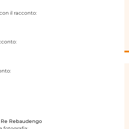
on il racconto:
cconto:
onto:
to Re Rebaudengo
 fotografia: