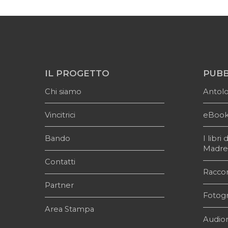
IL PROGETTO
PUBB
Chi siamo
Antol
Vincitrici
eBoo
Bando
I libr
Madr
Contatti
Raccon
Partner
Fotogr
Area Stampa
Audior