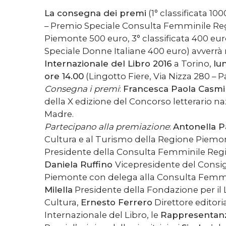
La consegna dei premi
(1° classificata 100
– Premio Speciale Consulta Femminile Re
Piemonte 500 euro, 3° classificata 400 eu
Speciale Donne Italiane 400 euro) avverrà 
Internazionale del Libro 2016
a Torino,
lu
ore 14.00
(Lingotto Fiere, Via Nizza 280 – P
Consegna i premi
:
Francesca Paola Casmi
della X edizione del Concorso letterario n
Madre.
Partecipano alla premiazione
:
Antonella P
Cultura e al Turismo della Regione Piemo
Presidente della Consulta Femminile Reg
Daniela Ruffino
Vicepresidente del Consig
Piemonte con delega alla Consulta Femm
Milella
Presidente della Fondazione per il L
Cultura,
Ernesto Ferrero
Direttore editori
Internazionale del Libro, le
Rappresentan