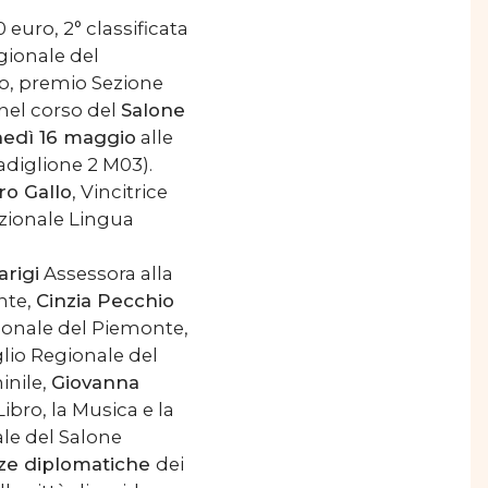
0 euro, 2° classificata
gionale del
ro, premio Sezione
nel corso del
Salone
nedì 16 maggio
alle
adiglione 2 M03).
ro Gallo
, Vincitrice
azionale Lingua
arigi
Assessora alla
nte,
Cinzia Pecchio
ionale del Piemonte,
lio Regionale del
inile,
Giovanna
ibro, la Musica e la
ale del Salone
ze diplomatiche
dei