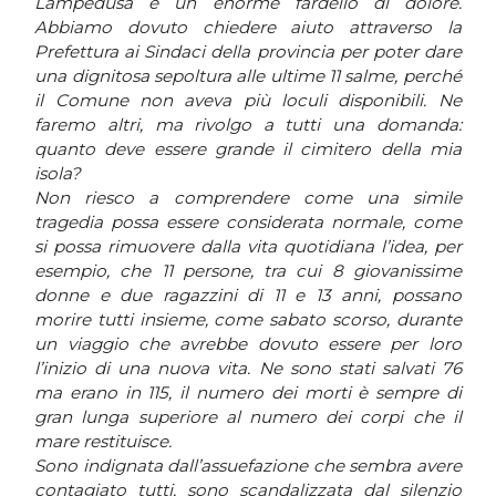
Lampedusa è un enorme fardello di dolore.
Abbiamo dovuto chiedere aiuto attraverso la
Prefettura ai Sindaci della provincia per poter dare
una dignitosa sepoltura alle ultime 11 salme, perché
il Comune non aveva più loculi disponibili. Ne
faremo altri, ma rivolgo a tutti una domanda:
quanto deve essere grande il cimitero della mia
isola?
Non riesco a comprendere come una simile
tragedia possa essere considerata normale, come
si possa rimuovere dalla vita quotidiana l’idea, per
esempio, che 11 persone, tra cui 8 giovanissime
donne e due ragazzini di 11 e 13 anni, possano
morire tutti insieme, come sabato scorso, durante
un viaggio che avrebbe dovuto essere per loro
l’inizio di una nuova vita. Ne sono stati salvati 76
ma erano in 115, il numero dei morti è sempre di
gran lunga superiore al numero dei corpi che il
mare restituisce.
Sono indignata dall’assuefazione che sembra avere
contagiato tutti, sono scandalizzata dal silenzio