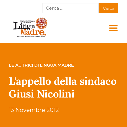
LE AUTRICI DI LINGUA MADRE
L'appello della sindaco
Giusi Nicolini
13 Novembre 2012